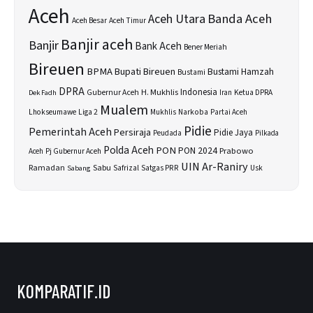
Aceh
Banda Aceh
Aceh Utara
Aceh Besar
Aceh Timur
Banjir aceh
Banjir
Bank Aceh
Bener Meriah
Bireuen
BPMA
Bupati Bireuen
Bustami Hamzah
Bustami
DPRA
H. Mukhlis
Indonesia
Gubernur Aceh
Ketua DPRA
Dek Fadh
Iran
Mualem
Lhokseumawe
Liga 2
Narkoba
Mukhlis
Partai Aceh
Pidie
Pemerintah Aceh
Persiraja
Pidie Jaya
Peudada
Pilkada
Polda Aceh
PON
PON 2024
Prabowo
Aceh
Pj Gubernur Aceh
UIN Ar-Raniry
Sabu
Ramadan
Safrizal
Satgas PRR
Usk
Sabang
KOMPARATIF.ID