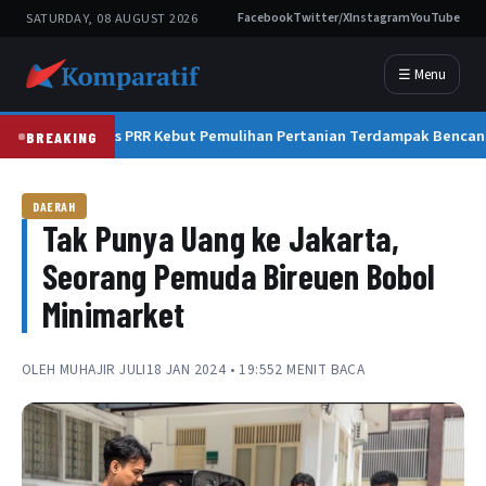
SATURDAY, 08 AUGUST 2026
Facebook
Twitter/X
Instagram
YouTube
☰ Menu
Satgas PRR Kebut Pemulihan Pertanian Terdampak Bencan
BREAKING
DAERAH
Tak Punya Uang ke Jakarta,
Seorang Pemuda Bireuen Bobol
Minimarket
OLEH
MUHAJIR JULI
18 JAN 2024 • 19:55
2 MENIT BACA