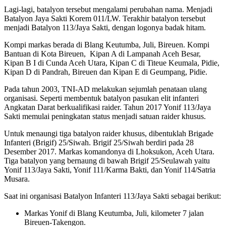
Lagi-lagi, batalyon tersebut mengalami perubahan nama. Menjadi
Batalyon Jaya Sakti Korem 011/LW. Terakhir batalyon tersebut
menjadi Batalyon 113/Jaya Sakti, dengan logonya badak hitam.
Kompi markas berada di Blang Keutumba, Juli, Bireuen. Kompi
Bantuan di Kota Bireuen, Kipan A di Lampanah Aceh Besar,
Kipan B I di Cunda Aceh Utara, Kipan C di Titeue Keumala, Pidie,
Kipan D di Pandrah, Bireuen dan Kipan E di Geumpang, Pidie.
Pada tahun 2003, TNI-AD melakukan sejumlah penataan ulang
organisasi. Seperti membentuk batalyon pasukan elit infanteri
Angkatan Darat berkualifikasi raider. Tahun 2017 Yonif 113/Jaya
Sakti memulai peningkatan status menjadi satuan raider khusus.
Untuk menaungi tiga batalyon raider khusus, dibentuklah Brigade
Infanteri (Brigif) 25/Siwah. Brigif 25/Siwah berdiri pada 28
Desember 2017. Markas komandonya di Lhoksukon, Aceh Utara.
Tiga batalyon yang bernaung di bawah Brigif 25/Seulawah yaitu
Yonif 113/Jaya Sakti, Yonif 111/Karma Bakti, dan Yonif 114/Satria
Musara.
Saat ini organisasi Batalyon Infanteri 113/Jaya Sakti sebagai berikut:
Markas Yonif di Blang Keutumba, Juli, kilometer 7 jalan
Bireuen-Takengon.