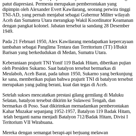
patut diapresiasi. Permesta merupakan pemberontakan yang
dipimpin oleh Alexander Evert Kawilarang, seorang perwira tinggi
TNI-AD, yang pernah menjabat sebagai Gubernur Militer wilayah
Aceh dan Sumatera Utara merangkap Wakil Koordinator Keamanan
dengan pangkat kolonel. Jabatan tersebut ia sandang 28 Desember
1949.
Pada 21 Februari 1950, Alex Kawilarang mendapatkan kepercayaan
tambahan sebagai Panglima Tentara dan Territorium (TT) I/Bukit
Barisan yang berkedudukan di Medan, Sumatra Utara.
Keberaniaan prajurit TNI Yonif 119 Badak Hitam, diberikan pujian
oleh Presiden Sukarno. Saat batalyon tersebut bermarkas di
Meulaboh, Aceh Barat, pada tahun 1950, Sukarno yang berkunjung
ke sana, memberikan pujian bahwa prajurit TNI di batalyon tersebut
merupakan yang paling berani, kuat dan tegas di Aceh.
Setelah sukses mencatatkan prestasi gilang gemilang di Maluku
Selatan, batalyon tersebut dikirim ke Sulawesi Tengah, dan
bermarkas di Poso. Saat dikirimkan memadamkan pemberontakan
Kahar Muzakar sepanjang 1952-1957, Batalyon 119 Badak Hitam,
telah berganti nama menjadi Batalyon 712/Badak Hitam, Divisi I
Teritorium VII Wirabuana.
Mereka dengan semangat berapi-api berjuang melawan