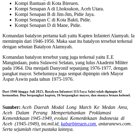
Kompi Bantuan di Kota Bireuen.
Kompi Senapan A di Lhoksukon, Aceh Utara.
Kompi Senapan B di Jim-Jim, Pidie Jaya.
Kompi Senapan C di Kota Bakti, Pidie.
Kompi Senapan D di Mane, Pidie.
Komandan batalyon pertama kali yaitu Kapten Infanteri Alamyah. Ia
memimpin dari 1946-1956. Maka saat itu batalyon tersebut terkenal
dengan sebutan Batalyon Alamsyah.
Komandan batalyon tersebut yang juga terkenal yaitu E.E
Mangindaan, putra Sulawesi Selatan, yang lulus Akademi Militer
pada 1964. Dia menjadi Danyonif sepanjang 1976-1977, dengan
pangkat mayor. Sebelumnya juga sempat dipimpin oleh Mayor
Aspar Aswin pada tahun 1975-1976.
Dari 1946 hingga Juli 2025, Batalyon Infanteri 113/Jaya Sakti telah dipimpin 42
komandan. Dua berpangkat kapten, 16 berpangkat mayor, dan sisanya letnan kolonel.
Sumber:
Aceh Daerah Modal Long March Ke Medan Area,
Aceh Dalam Perang Mempertahankan Proklamasi
Kemerdekaan 1945-1949, evolusi Kemerdekaan Indonesia di
Aceh (1945-1949), tni.mil.id,
kabarbireuen.com
, antaranews.com.
Serta sejumlah riset pustaka lainnya.