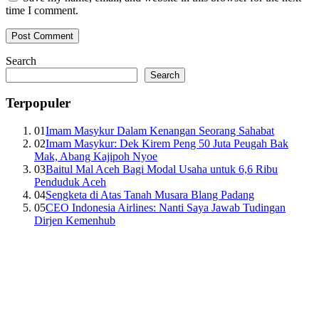
time I comment.
Search
Search
Terpopuler
01
Imam Masykur Dalam Kenangan Seorang Sahabat
02
Imam Masykur: Dek Kirem Peng 50 Juta Peugah Bak
Mak, Abang Kajipoh Nyoe
03
Baitul Mal Aceh Bagi Modal Usaha untuk 6,6 Ribu
Penduduk Aceh
04
Sengketa di Atas Tanah Musara Blang Padang
05
CEO Indonesia Airlines: Nanti Saya Jawab Tudingan
Dirjen Kemenhub