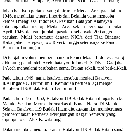
berada di Kuala Simpang, Aceh Timur—saat ini Aceh Tamiang.
Inilah batalyon pertama yang dikirim ke Medan Area pada tahun
1946, menghalau tentara Inggris dan Belanda yang mencoba
kembali menguasai Indonesia. Pasukan Batalyon Alamsyah
diberangkatkan menuju Medan Area sekitar pertengahan bulan
April 1946 dengan jumlah pasukan sebanyak 200 anggota
pasukan. Mulai bertempur dengan NICA dari Tiga Binanga,
Kabanjahe, Terepes (Two River), hingga seterusnya ke Pancur
Batu dan Tuntungan.
Di tengah revolusi mempertahankan kemerdekaan Indonesia yang
didukung penuh oleh Aceh, batalyon Infanteri IX Divisi Gadjah-
1/Aceh mengalami perubahan nama. Bukan sekali, tapi berkali-kali.
Pada tahun 1949, nama batalyon tersebut menjadi Batalyon
II/ABrigade C Teritorium-I. Kemudian berubah lagi menjadi
Batalyon-119/Badak Hitam Teritorium-I.
Pada tahun 1951-1952, Batalyon 119 Badak Hitam ditugaskan ke
Maluku Selatan. Mereka bermarkas di Banda Neira. Di Maluku
Selatan Batalyon 119 Badak Hitam ditugaskan ikut memberantas
pemberontakan Permesta (Perdjuangan Rakjat Semesta) yang
dipimpin oleh Alex Kawilarang.
Dalam membela negara, prajurit Batalyon 119 Badak Hitam sangat