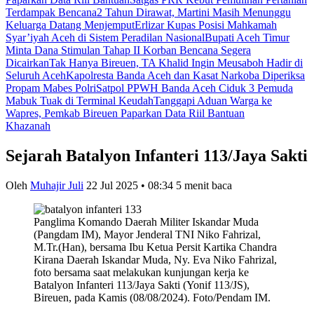
Terdampak Bencana
2 Tahun Dirawat, Martini Masih Menunggu
Keluarga Datang Menjemput
Erlizar Kupas Posisi Mahkamah
Syar’iyah Aceh di Sistem Peradilan Nasional
Bupati Aceh Timur
Minta Dana Stimulan Tahap II Korban Bencana Segera
Dicairkan
Tak Hanya Bireuen, TA Khalid Ingin Meusaboh Hadir di
Seluruh Aceh
Kapolresta Banda Aceh dan Kasat Narkoba Diperiksa
Propam Mabes Polri
Satpol PPWH Banda Aceh Ciduk 3 Pemuda
Mabuk Tuak di Terminal Keudah
Tanggapi Aduan Warga ke
Wapres, Pemkab Bireuen Paparkan Data Riil Bantuan
Khazanah
Sejarah Batalyon Infanteri 113/Jaya Sakti
Oleh
Muhajir Juli
22 Jul 2025 • 08:34
5 menit baca
Panglima Komando Daerah Militer Iskandar Muda
(Pangdam IM), Mayor Jenderal TNI Niko Fahrizal,
M.Tr.(Han), bersama Ibu Ketua Persit Kartika Chandra
Kirana Daerah Iskandar Muda, Ny. Eva Niko Fahrizal,
foto bersama saat melakukan kunjungan kerja ke
Batalyon Infanteri 113/Jaya Sakti (Yonif 113/JS),
Bireuen, pada Kamis (08/08/2024). Foto/Pendam IM.