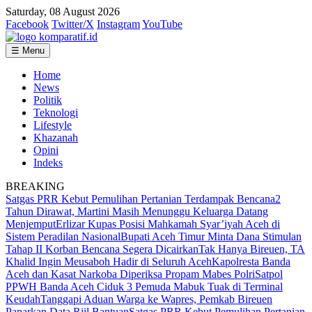
Saturday, 08 August 2026
Facebook
Twitter/X
Instagram
YouTube
☰ Menu
Home
News
Politik
Teknologi
Lifestyle
Khazanah
Opini
Indeks
BREAKING
Satgas PRR Kebut Pemulihan Pertanian Terdampak Bencana
2
Tahun Dirawat, Martini Masih Menunggu Keluarga Datang
Menjemput
Erlizar Kupas Posisi Mahkamah Syar’iyah Aceh di
Sistem Peradilan Nasional
Bupati Aceh Timur Minta Dana Stimulan
Tahap II Korban Bencana Segera Dicairkan
Tak Hanya Bireuen, TA
Khalid Ingin Meusaboh Hadir di Seluruh Aceh
Kapolresta Banda
Aceh dan Kasat Narkoba Diperiksa Propam Mabes Polri
Satpol
PPWH Banda Aceh Ciduk 3 Pemuda Mabuk Tuak di Terminal
Keudah
Tanggapi Aduan Warga ke Wapres, Pemkab Bireuen
Paparkan Data Riil Bantuan
Satgas PRR Kebut Pemulihan Pertanian