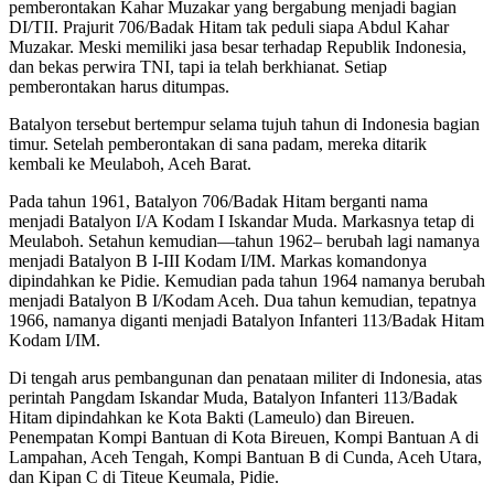
pemberontakan Kahar Muzakar yang bergabung menjadi bagian
DI/TII. Prajurit 706/Badak Hitam tak peduli siapa Abdul Kahar
Muzakar. Meski memiliki jasa besar terhadap Republik Indonesia,
dan bekas perwira TNI, tapi ia telah berkhianat. Setiap
pemberontakan harus ditumpas.
Batalyon tersebut bertempur selama tujuh tahun di Indonesia bagian
timur. Setelah pemberontakan di sana padam, mereka ditarik
kembali ke Meulaboh, Aceh Barat.
Pada tahun 1961, Batalyon 706/Badak Hitam berganti nama
menjadi Batalyon I/A Kodam I Iskandar Muda. Markasnya tetap di
Meulaboh. Setahun kemudian—tahun 1962– berubah lagi namanya
menjadi Batalyon B I-III Kodam I/IM. Markas komandonya
dipindahkan ke Pidie. Kemudian pada tahun 1964 namanya berubah
menjadi Batalyon B I/Kodam Aceh. Dua tahun kemudian, tepatnya
1966, namanya diganti menjadi Batalyon Infanteri 113/Badak Hitam
Kodam I/IM.
Di tengah arus pembangunan dan penataan militer di Indonesia, atas
perintah Pangdam Iskandar Muda, Batalyon Infanteri 113/Badak
Hitam dipindahkan ke Kota Bakti (Lameulo) dan Bireuen.
Penempatan Kompi Bantuan di Kota Bireuen, Kompi Bantuan A di
Lampahan, Aceh Tengah, Kompi Bantuan B di Cunda, Aceh Utara,
dan Kipan C di Titeue Keumala, Pidie.