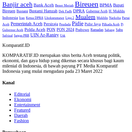
Bireuen
Banjir aceh
Bank Aceh
BPMA
Bupati
Bener Meriah
Bireuen
DPRA
Bustami Hamzah
H. Mukhlis
Bustami
Gubernur Aceh
Dek Fadh
Mualem
Indonesia
Iran
Ketua DPRA
Lhokseumawe
Liga 2
Mukhlis
Narkoba
Partai
Pidie
Pemerintah Aceh
Persiraja
Pidie Jaya
Aceh
Peudada
Pilkada Aceh
Pj
Polda Aceh
PON
PON 2024
Prabowo
Ramadan
Sabu
Gubernur Aceh
Sabang
UIN Ar-Raniry
Safrizal
Satgas PRR
Usk
Komparatif.ID
KOMPARATIF.ID merupakan situs berita Aceh tentang politik,
ekonomi, dan gaya hidup yang dikemas secara khusus bagi kaum
milenial di Indonesia, di bawah payung PT Media Komparatif
Indonesia yang mulai mengudara pada 23 Maret 2022
Kanal
Editorial
Ekonomi
Entertainment
Featured
Daerah
Fashion