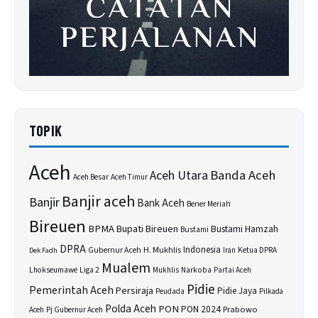
TOPIK
Aceh
Banda Aceh
Aceh Utara
Aceh Besar
Aceh Timur
Banjir aceh
Banjir
Bank Aceh
Bener Meriah
Bireuen
BPMA
Bupati Bireuen
Bustami Hamzah
Bustami
DPRA
H. Mukhlis
Indonesia
Gubernur Aceh
Ketua DPRA
Dek Fadh
Iran
Mualem
Lhokseumawe
Liga 2
Narkoba
Mukhlis
Partai Aceh
Pidie
Pemerintah Aceh
Persiraja
Pidie Jaya
Peudada
Pilkada
Polda Aceh
PON
PON 2024
Prabowo
Aceh
Pj Gubernur Aceh