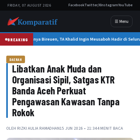
FRIDAY, 07 AUGUST 2026
Facebook
Twitter/X
Instagram
YouTube
☰ Menu
Tak Hanya Bireuen, TA Khalid Ingin Meusaboh Hadir di Selur
BREAKING
DAERAH
Libatkan Anak Muda dan
Organisasi Sipil, Satgas KTR
Banda Aceh Perkuat
Pengawasan Kawasan Tanpa
Rokok
OLEH
RIZKI AULIA RAMADHAN
15 JUN 2026 • 21:34
4 MENIT BACA