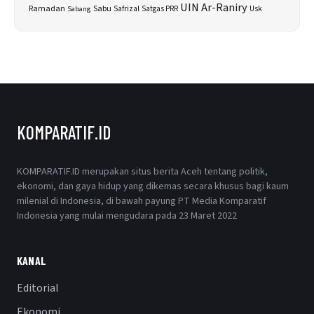
UIN Ar-Raniry
Sabu
Ramadan
Safrizal
Satgas PRR
Usk
Sabang
KOMPARATIF.ID
KOMPARATIF.ID merupakan situs berita Aceh tentang politik,
ekonomi, dan gaya hidup yang dikemas secara khusus bagi kaum
milenial di Indonesia, di bawah payung PT Media Komparatif
Indonesia yang mulai mengudara pada 23 Maret 2022
KANAL
Editorial
Ekonomi