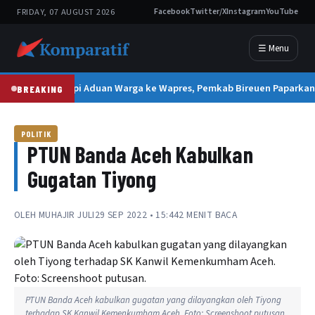
FRIDAY, 07 AUGUST 2026
Facebook
Twitter/X
Instagram
YouTube
☰ Menu
Tanggapi Aduan Warga ke Wapres, Pemkab Bireuen Paparkan 
BREAKING
POLITIK
PTUN Banda Aceh Kabulkan
Gugatan Tiyong
OLEH
MUHAJIR JULI
29 SEP 2022 • 15:44
2 MENIT BACA
PTUN Banda Aceh kabulkan gugatan yang dilayangkan oleh Tiyong
terhadap SK Kanwil Kemenkumham Aceh. Foto: Screenshoot putusan.