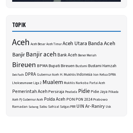
TOPIK
Aceh
Banda Aceh
Aceh Utara
Aceh Besar
Aceh Timur
Banjir aceh
Banjir
Bank Aceh
Bener Meriah
Bireuen
BPMA
Bupati Bireuen
Bustami Hamzah
Bustami
DPRA
H. Mukhlis
Indonesia
Gubernur Aceh
Ketua DPRA
Dek Fadh
Iran
Mualem
Lhokseumawe
Liga 2
Narkoba
Mukhlis
Partai Aceh
Pidie
Pemerintah Aceh
Persiraja
Pidie Jaya
Peudada
Pilkada
Polda Aceh
PON
PON 2024
Prabowo
Aceh
Pj Gubernur Aceh
UIN Ar-Raniry
Sabu
Ramadan
Safrizal
Satgas PRR
Usk
Sabang