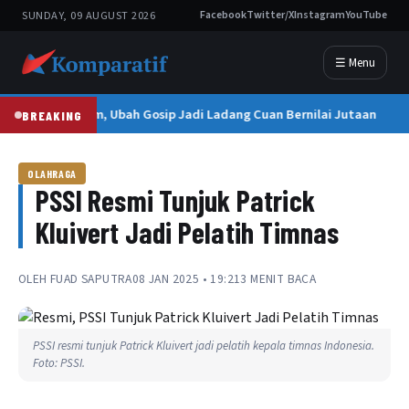
SUNDAY, 09 AUGUST 2026
Facebook
Twitter/X
Instagram
YouTube
☰ Menu
Doña Myriam, Ubah Gosip Jadi Ladang Cuan Bernilai Jutaan
BREAKING
OLAHRAGA
PSSI Resmi Tunjuk Patrick
Kluivert Jadi Pelatih Timnas
OLEH
FUAD SAPUTRA
08 JAN 2025 • 19:21
3 MENIT BACA
PSSI resmi tunjuk Patrick Kluivert jadi pelatih kepala timnas Indonesia.
Foto: PSSI.