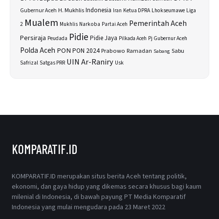
H. Mukhlis
Indonesia
Gubernur Aceh
Ketua DPRA
Lhokseumawe
Liga
Iran
Mualem
Pemerintah Aceh
2
Narkoba
Mukhlis
Partai Aceh
Pidie
Persiraja
Pidie Jaya
Peudada
Pilkada Aceh
Pj Gubernur Aceh
Polda Aceh
PON
PON 2024
Prabowo
Sabu
Ramadan
Sabang
UIN Ar-Raniry
Safrizal
Satgas PRR
Usk
KOMPARATIF.ID
KOMPARATIF.ID merupakan situs berita Aceh tentang politik,
ekonomi, dan gaya hidup yang dikemas secara khusus bagi kaum
milenial di Indonesia, di bawah payung PT Media Komparatif
Indonesia yang mulai mengudara pada 23 Maret 2022