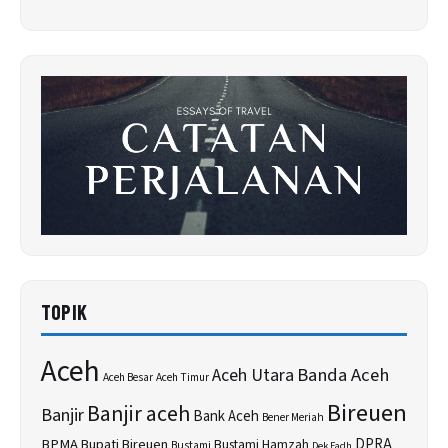
TOPIK
Aceh
Banda Aceh
Aceh Utara
Aceh Besar
Aceh Timur
Bireuen
Banjir aceh
Banjir
Bank Aceh
Bener Meriah
BPMA
Bupati Bireuen
DPRA
Bustami Hamzah
Bustami
Dek Fadh