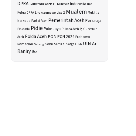
DPRA
H. Mukhlis
Indonesia
Gubernur Aceh
Iran
Mualem
Ketua DPRA
Lhokseumawe
Liga 2
Mukhlis
Pemerintah Aceh
Persiraja
Narkoba
Partai Aceh
Pidie
Pidie Jaya
Peudada
Pilkada Aceh
Pj Gubernur
Polda Aceh
PON
PON 2024
Prabowo
Aceh
UIN Ar-
Sabu
Ramadan
Safrizal
Sabang
Satgas PRR
Raniry
Usk