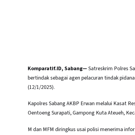
Komparatif.ID, Sabang—
Satreskrim Polres
S
bertindak sebagai agen pelacuran tindak pida
(12/1/2025).
Kapolres Sabang AKBP Erwan melalui Kasat Resk
Oentoeng Surapati, Gampong Kuta Ateueh, Kec
M dan MFM diringkus usai polisi menerima info