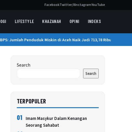
Facebook
Twitter/X
Instagram
YouTube
OGI
LIFESTYLE
KHAZANAH
OPINI
INDEKS
S: Jumlah Penduduk Miskin di Aceh Naik Jadi 713,78 Ribu Orang
Search
Search
TERPOPULER
01
Imam Masykur Dalam Kenangan
Seorang Sahabat