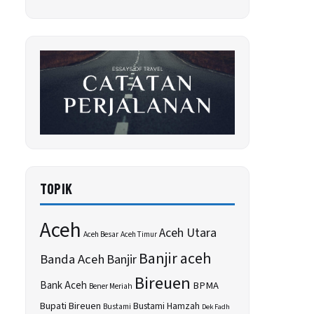
TOPIK
Aceh
Aceh Utara
Aceh Besar
Aceh Timur
Banjir aceh
Banda Aceh
Banjir
Bireuen
Bank Aceh
BPMA
Bener Meriah
Bupati Bireuen
Bustami Hamzah
Bustami
Dek Fadh