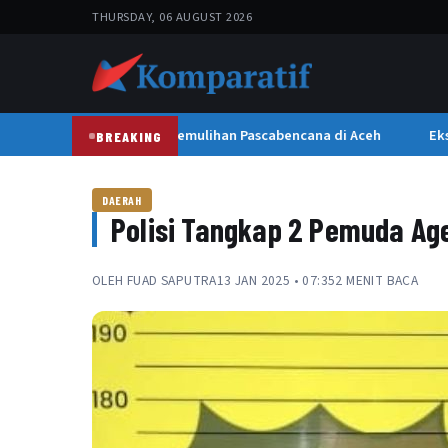
THURSDAY, 06 AUGUST 2026
Wapres Gibran Tinjau Pemulihan Pascabencana di Aceh
Eks 
BREAKING
DAERAH
Polisi Tangkap 2 Pemuda Ag
OLEH
FUAD SAPUTRA
13 JAN 2025 • 07:35
2 MENIT BACA