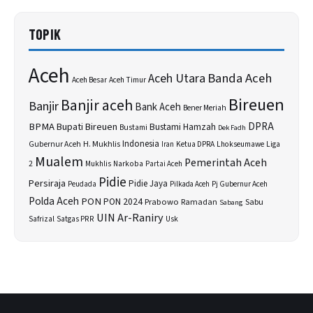
TOPIK
Aceh
Banda Aceh
Aceh Utara
Aceh Besar
Aceh Timur
Bireuen
Banjir aceh
Banjir
Bank Aceh
Bener Meriah
BPMA
Bupati Bireuen
DPRA
Bustami Hamzah
Bustami
Dek Fadh
H. Mukhlis
Indonesia
Gubernur Aceh
Ketua DPRA
Lhokseumawe
Liga
Iran
Mualem
Pemerintah Aceh
2
Narkoba
Mukhlis
Partai Aceh
Pidie
Persiraja
Pidie Jaya
Peudada
Pilkada Aceh
Pj Gubernur Aceh
Polda Aceh
PON
PON 2024
Prabowo
Sabu
Ramadan
Sabang
UIN Ar-Raniry
Safrizal
Satgas PRR
Usk