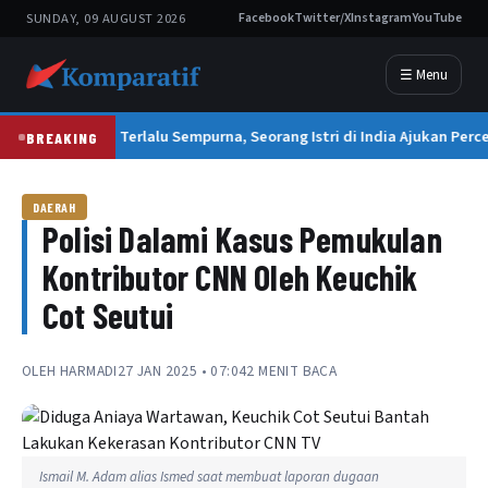
SUNDAY, 09 AUGUST 2026
Facebook
Twitter/X
Instagram
YouTube
☰ Menu
Suami Terlalu Sempurna, Seorang Istri di India Ajukan Perce
BREAKING
DAERAH
Polisi Dalami Kasus Pemukulan
Kontributor CNN Oleh Keuchik
Cot Seutui
OLEH
HARMADI
27 JAN 2025 • 07:04
2 MENIT BACA
Ismail M. Adam alias Ismed saat membuat laporan dugaan