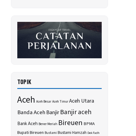
TOPIK
Aceh
Aceh Utara
Aceh Besar
Aceh Timur
Banjir aceh
Banda Aceh
Banjir
Bireuen
Bank Aceh
BPMA
Bener Meriah
Bupati Bireuen
Bustami Hamzah
Bustami
Dek Fadh