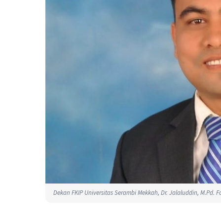
Dekan FKIP Universitas Serambi Mekkah, Dr. Jalaluddin, M.Pd. Fo