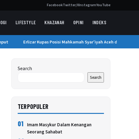
Facebook
Twitter/X
Instagram
YouTube
OGI
LIFESTYLE
KHAZANAH
OPINI
INDEKS
ut
Erlizar Kupas Posisi Mahkamah Syar’iyah Aceh di Sistem Pera
Search
Search
TERPOPULER
01
Imam Masykur Dalam Kenangan
Seorang Sahabat