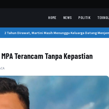
HOME
NEWS
POLITIK
TEKNOL
2 Tahun Dirawat, Martini Masih Menunggu Keluarga Datang Menjemp
n MPA Terancam Tanpa Kepastian
ACA