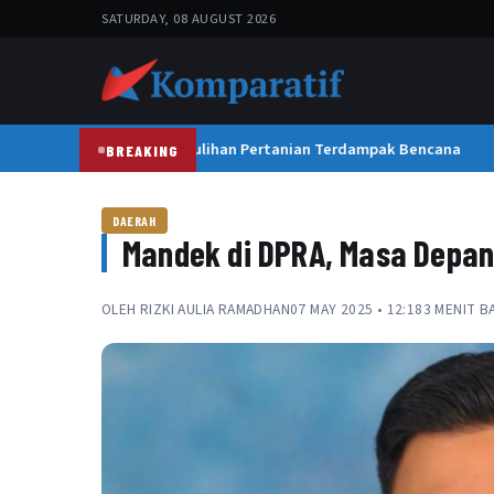
SATURDAY, 08 AUGUST 2026
Satgas PRR Kebut Pemulihan Pertanian Terdampak Bencana
BREAKING
DAERAH
Mandek di DPRA, Masa Depa
OLEH
RIZKI AULIA RAMADHAN
07 MAY 2025 • 12:18
3 MENIT B