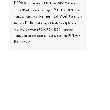
DPRA
H. Mukhlis
Indonesia
Gubernur Aceh
Iran
Mualem
Ketua DPRA
Lhokseumawe
Liga 2
Mukhlis
Pemerintah Aceh
Persiraja
Narkoba
Partai Aceh
Pidie
Pidie Jaya
Peudada
Pilkada Aceh
Pj Gubernur
Polda Aceh
PON
PON 2024
Prabowo
Aceh
UIN Ar-
Sabu
Ramadan
Safrizal
Satgas PRR
Sabang
Raniry
Usk