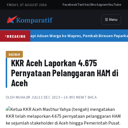
FRIDAY, 07 AUGUST 2026
Facebook
Twitter/X
Instagram
YouTube
☰ Menu
Tanggapi Aduan Warga ke Wapres, Pemkab Bireuen Paparkan
BREAKING
DAERAH
KKR Aceh Laporkan 4.675
Pernyataan Pelanggaran HAM di
Aceh
OLEH
MUHAJIR JULI
13 DEC 2023 • 16:49
3 MENIT BACA