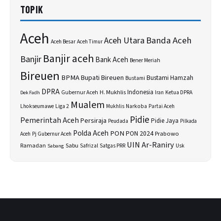
TOPIK
Aceh
Banda Aceh
Aceh Utara
Aceh Besar
Aceh Timur
Banjir aceh
Banjir
Bank Aceh
Bener Meriah
Bireuen
BPMA
Bupati Bireuen
Bustami Hamzah
Bustami
DPRA
H. Mukhlis
Indonesia
Gubernur Aceh
Ketua DPRA
Dek Fadh
Iran
Mualem
Lhokseumawe
Liga 2
Narkoba
Mukhlis
Partai Aceh
Pidie
Pemerintah Aceh
Persiraja
Pidie Jaya
Peudada
Pilkada
Polda Aceh
PON
PON 2024
Prabowo
Aceh
Pj Gubernur Aceh
UIN Ar-Raniry
Sabu
Ramadan
Safrizal
Satgas PRR
Usk
Sabang