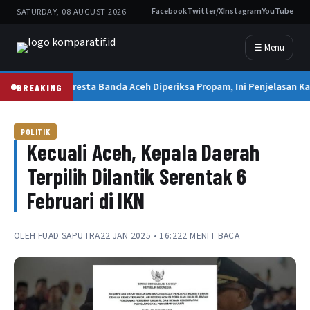
SATURDAY, 08 AUGUST 2026
Facebook
Twitter/X
Instagram
YouTube
☰ Menu
Kapolresta Banda Aceh Diperiksa Propam, Ini Penjelasan Ka
BREAKING
POLITIK
Kecuali Aceh, Kepala Daerah
Terpilih Dilantik Serentak 6
Februari di IKN
OLEH
FUAD SAPUTRA
22 JAN 2025 • 16:22
2 MENIT BACA