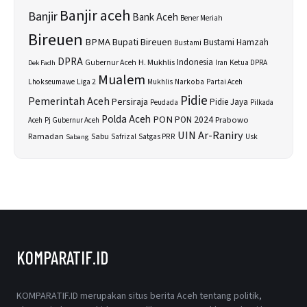
Banjir aceh
Banjir
Bank Aceh
Bener Meriah
Bireuen
BPMA
Bupati Bireuen
Bustami Hamzah
Bustami
DPRA
H. Mukhlis
Indonesia
Gubernur Aceh
Ketua DPRA
Dek Fadh
Iran
Mualem
Lhokseumawe
Liga 2
Narkoba
Mukhlis
Partai Aceh
Pidie
Pemerintah Aceh
Persiraja
Pidie Jaya
Peudada
Pilkada
Polda Aceh
PON
PON 2024
Prabowo
Aceh
Pj Gubernur Aceh
UIN Ar-Raniry
Sabu
Ramadan
Safrizal
Satgas PRR
Usk
Sabang
KOMPARATIF.ID
KOMPARATIF.ID merupakan situs berita Aceh tentang politik,