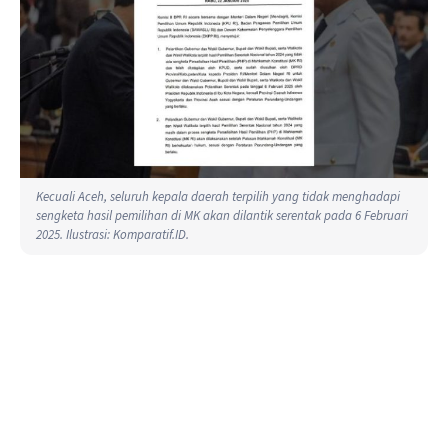
Kecuali Aceh, seluruh kepala daerah terpilih yang tidak menghadapi
sengketa hasil pemilihan di MK akan dilantik serentak pada 6 Februari
2025. Ilustrasi: Komparatif.ID.