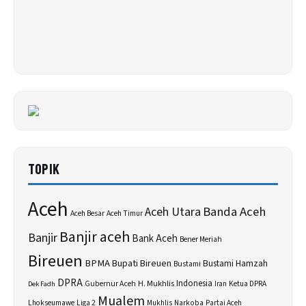
TOPIK
Aceh
Banda Aceh
Aceh Utara
Aceh Besar
Aceh Timur
Banjir aceh
Banjir
Bank Aceh
Bener Meriah
Bireuen
BPMA
Bupati Bireuen
Bustami Hamzah
Bustami
DPRA
H. Mukhlis
Indonesia
Gubernur Aceh
Ketua DPRA
Dek Fadh
Iran
Mualem
Lhokseumawe
Liga 2
Narkoba
Mukhlis
Partai Aceh