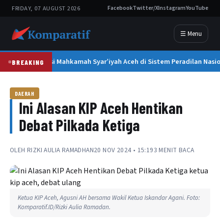
FRIDAY, 07 AUGUST 2026
Facebook
Twitter/X
Instagram
YouTube
☰ Menu
rlizar Kupas Posisi Mahkamah Syar’iyah Aceh di Sistem Peradilan Nasio
BREAKING
DAERAH
Ini Alasan KIP Aceh Hentikan
Debat Pilkada Ketiga
OLEH
RIZKI AULIA RAMADHAN
20 NOV 2024 • 15:19
3 MENIT BACA
Ketua KIP Aceh, Agusni AH bersama Wakil Ketua Iskandar Agani. Foto:
Komparatif.ID/Rizki Aulia Ramadan.