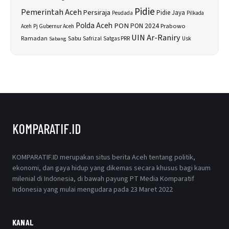
Pidie
Pemerintah Aceh
Persiraja
Pidie Jaya
Peudada
Pilkada
Polda Aceh
PON
PON 2024
Prabowo
Aceh
Pj Gubernur Aceh
UIN Ar-Raniry
Sabu
Ramadan
Safrizal
Satgas PRR
Usk
Sabang
KOMPARATIF.ID
KOMPARATIF.ID merupakan situs berita Aceh tentang politik,
ekonomi, dan gaya hidup yang dikemas secara khusus bagi kaum
milenial di Indonesia, di bawah payung PT Media Komparatif
Indonesia yang mulai mengudara pada 23 Maret 2022
KANAL