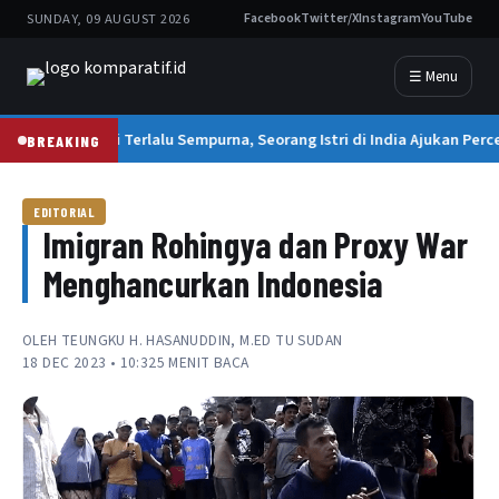
SUNDAY, 09 AUGUST 2026
Facebook
Twitter/X
Instagram
YouTube
☰ Menu
Suami Terlalu Sempurna, Seorang Istri di India Ajukan Perce
BREAKING
EDITORIAL
Imigran Rohingya dan Proxy War
Menghancurkan Indonesia
OLEH
TEUNGKU H. HASANUDDIN, M.ED TU SUDAN
18 DEC 2023 • 10:32
5 MENIT BACA