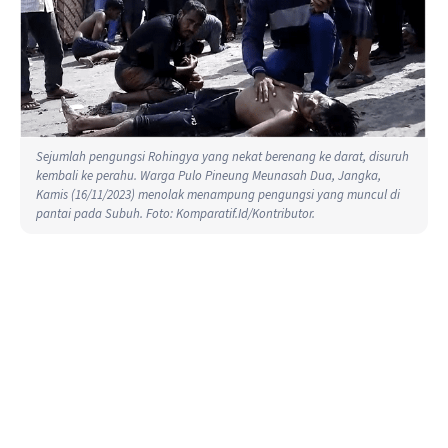
Sejumlah pengungsi Rohingya yang nekat berenang ke darat, disuruh
kembali ke perahu. Warga Pulo Pineung Meunasah Dua, Jangka,
Kamis (16/11/2023) menolak menampung pengungsi yang muncul di
pantai pada Subuh. Foto: Komparatif.Id/Kontributor.