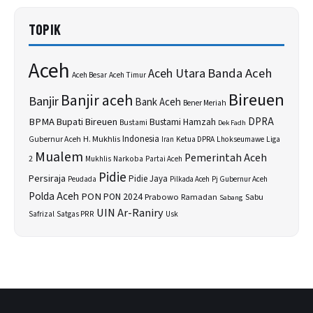
TOPIK
Aceh
Banda Aceh
Aceh Utara
Aceh Besar
Aceh Timur
Bireuen
Banjir aceh
Banjir
Bank Aceh
Bener Meriah
BPMA
Bupati Bireuen
DPRA
Bustami Hamzah
Bustami
Dek Fadh
H. Mukhlis
Indonesia
Gubernur Aceh
Ketua DPRA
Lhokseumawe
Liga
Iran
Mualem
Pemerintah Aceh
2
Narkoba
Mukhlis
Partai Aceh
Pidie
Persiraja
Pidie Jaya
Peudada
Pilkada Aceh
Pj Gubernur Aceh
Polda Aceh
PON
PON 2024
Prabowo
Sabu
Ramadan
Sabang
UIN Ar-Raniry
Safrizal
Satgas PRR
Usk