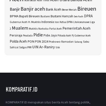
Aceh Besar
Aceh Timur
Bireuen
Banjir aceh
Banjir
Bank Aceh
Bener Meriah
BPMA
Bupati Bireuen
DPRA
Bustami Hamzah
Bustami
Dek Fadh
H. Mukhlis
Indonesia
Gubernur Aceh
Ketua DPRA
Lhokseumawe
Liga
Iran
Mualem
Pemerintah Aceh
2
Narkoba
Mukhlis
Partai Aceh
Pidie
Persiraja
Pidie Jaya
Peudada
Pilkada Aceh
Pj Gubernur Aceh
Polda Aceh
PON
PON 2024
Prabowo
Sabu
Ramadan
Sabang
UIN Ar-Raniry
Safrizal
Satgas PRR
Usk
KOMPARATIF.ID
KOMPARATIF.ID merupakan situs berita Aceh tentang politik,