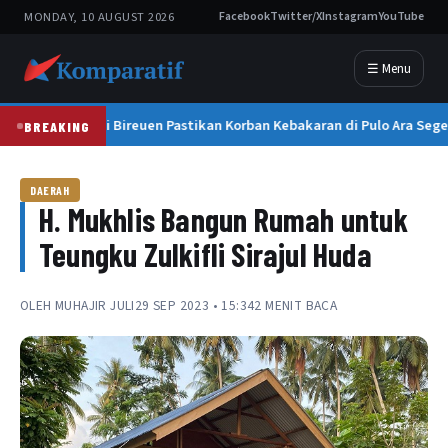
MONDAY, 10 AUGUST 2026
Facebook
Twitter/X
Instagram
YouTube
☰ Menu
Bupati Bireuen Pastikan Korban Kebakaran di Pulo Ara Seg
BREAKING
DAERAH
H. Mukhlis Bangun Rumah untuk
Teungku Zulkifli Sirajul Huda
OLEH
MUHAJIR JULI
29 SEP 2023 • 15:34
2 MENIT BACA