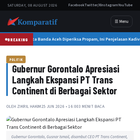
SATURDAY, 08 AUGUST 2026
Facebook
Twitter/X
Instagram
YouTube
☰ Menu
Kapolresta Banda Aceh Diperiksa Propam, Ini Penjelasan Kadiv
BREAKING
POLITIK
Gubernur Gorontalo Apresiasi
Langkah Ekspansi PT Trans
Continent di Berbagai Sektor
OLEH
ZIKRIL HAKIM
25 JUN 2026 • 16:00
3 MENIT BACA
Gubernur Gorontalo, Gusnar Ismail, disambut CEO PT Trans Continent,