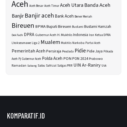
Aceh
Banda Aceh
Aceh Utara
Aceh Besar
Aceh Timur
Banjir aceh
Banjir
Bank Aceh
Bener Meriah
Bireuen
BPMA
Bupati Bireuen
Bustami Hamzah
Bustami
DPRA
H. Mukhlis
Indonesia
Gubernur Aceh
Ketua DPRA
Dek Fadh
Iran
Mualem
Lhokseumawe
Liga 2
Narkoba
Mukhlis
Partai Aceh
Pidie
Pemerintah Aceh
Persiraja
Pidie Jaya
Peudada
Pilkada
Polda Aceh
PON
PON 2024
Prabowo
Aceh
Pj Gubernur Aceh
UIN Ar-Raniry
Sabu
Ramadan
Safrizal
Satgas PRR
Usk
Sabang
KOMPARATIF.ID