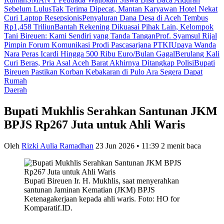
Sebelum Lulus
Tak Terima Dipecat, Mantan Karyawan Hotel Nekat
Curi Laptop Resepsionis
Penyaluran Dana Desa di Aceh Tembus
Rp1,458 Triliun
Bantah Rekening Dikuasai Pihak Lain, Kelompok
Tani Bireuen: Kami Sendiri yang Tanda Tangan
Prof. Syamsul Rijal
Pimpin Forum Komunikasi Prodi Pascasarjana PTKI
Upaya Wanda
Nara Peras Icardi Hingga 500 Ribu Euro/Bulan Gagal
Berulang Kali
Curi Beras, Pria Asal Aceh Barat Akhirnya Ditangkap Polisi
Bupati
Bireuen Pastikan Korban Kebakaran di Pulo Ara Segera Dapat
Rumah
Daerah
Bupati Mukhlis Serahkan Santunan JKM
BPJS Rp267 Juta untuk Ahli Waris
Oleh
Rizki Aulia Ramadhan
23 Jun 2026 • 11:39
2 menit baca
Bupati Bireuen Ir. H. Mukhlis, saat menyerahkan
santunan Jaminan Kematian (JKM) BPJS
Ketenagakerjaan kepada ahli waris. Foto: HO for
Komparatif.ID.