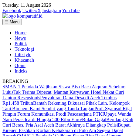
Tuesday, 11 August 2026
Facebook
Twitter/X
Instagram
YouTube
☰ Menu
Home
News
Politik
Teknologi
Lifestyle
Khazanah
Opini
Indeks
BREAKING
SMAN 1 Peudada Wajibkan Siswa Bisa Baca Alquran Sebelum
Lulus
Tak Terima Dipecat, Mantan Karyawan Hotel Nekat Curi
Laptop Resepsionis
Penyaluran Dana Desa di Aceh Tembus
Rp1,458 Triliun
Bantah Rekening Dikuasai Pihak Lain, Kelompok
Tani Bireuen: Kami Sendiri yang Tanda Tangan
Prof. Syamsul Rijal
Pimpin Forum Komunikasi Prodi Pascasarjana PTKI
Upaya Wanda
Nara Peras Icardi Hingga 500 Ribu Euro/Bulan Gagal
Berulang Kali
Curi Beras, Pria Asal Aceh Barat Akhirnya Ditangkap Polisi
Bupati
Bireuen Pastikan Korban Kebakaran di Pulo Ara Segera Dapat
Rumah
SMAN 1 Peudada Wajibkan Siswa Bisa Baca Alquran