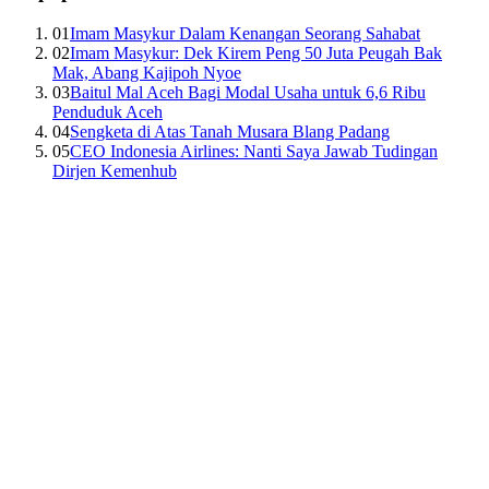
01
Imam Masykur Dalam Kenangan Seorang Sahabat
02
Imam Masykur: Dek Kirem Peng 50 Juta Peugah Bak
Mak, Abang Kajipoh Nyoe
03
Baitul Mal Aceh Bagi Modal Usaha untuk 6,6 Ribu
Penduduk Aceh
04
Sengketa di Atas Tanah Musara Blang Padang
05
CEO Indonesia Airlines: Nanti Saya Jawab Tudingan
Dirjen Kemenhub