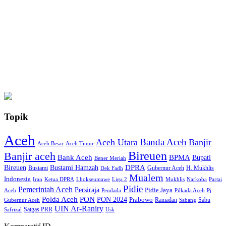
Topik
Aceh
Banda Aceh
Aceh Utara
Banjir
Aceh Besar
Aceh Timur
Bireuen
Banjir aceh
Bank Aceh
BPMA
Bupati
Bener Meriah
Bireuen
DPRA
Bustami Hamzah
H. Mukhlis
Bustami
Gubernur Aceh
Dek Fadh
Mualem
Indonesia
Iran
Ketua DPRA
Lhokseumawe
Liga 2
Mukhlis
Narkoba
Partai
Pidie
Pemerintah Aceh
Persiraja
Pidie Jaya
Aceh
Peudada
Pilkada Aceh
Pj
Polda Aceh
PON
PON 2024
Prabowo
Ramadan
Sabu
Gubernur Aceh
Sabang
UIN Ar-Raniry
Safrizal
Satgas PRR
Usk