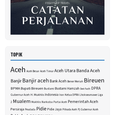
TOPIK
Aceh
Banda Aceh
Aceh Utara
Aceh Besar
Aceh Timur
Bireuen
Banjir aceh
Banjir
Bank Aceh
Bener Meriah
BPMA
Bupati Bireuen
DPRA
Bustami Hamzah
Bustami
Dek Fadh
H. Mukhlis
Indonesia
Gubernur Aceh
Ketua DPRA
Lhokseumawe
Liga
Iran
Mualem
Pemerintah Aceh
2
Narkoba
Mukhlis
Partai Aceh
Pidie
Persiraja
Pidie Jaya
Peudada
Pilkada Aceh
Pj Gubernur Aceh