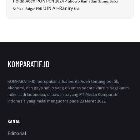
Polda Aceh
PON
PON 2024
Prabowo
Sabu
Ramadan
Sabang
UIN Ar-Raniry
Safrizal
Satgas PRR
Usk
KOMPARATIF.ID
KOMPARATIF.ID merupakan situs berita Aceh tentang politik,
ekonomi, dan gaya hidup yang dikemas secara khusus bagi kaum
milenial di Indonesia, di bawah payung PT Media Komparatif
Indonesia yang mulai mengudara pada 23 Maret 2022
KANAL
Editorial