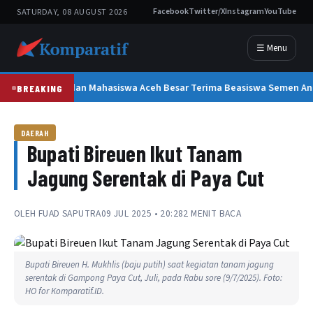
SATURDAY, 08 AUGUST 2026
Facebook
Twitter/X
Instagram
YouTube
☰ Menu
300 Pelajar dan Mahasiswa Aceh Besar Terima Beasiswa Semen An
BREAKING
DAERAH
Bupati Bireuen Ikut Tanam
Jagung Serentak di Paya Cut
OLEH
FUAD SAPUTRA
09 JUL 2025 • 20:28
2 MENIT BACA
Bupati Bireuen H. Mukhlis (baju putih) saat kegiatan tanam jagung
serentak di Gampong Paya Cut, Juli, pada Rabu sore (9/7/2025). Foto:
HO for Komparatif.ID.