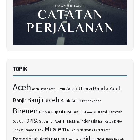
TOPIK
Aceh
Banda Aceh
Aceh Utara
Aceh Besar
Aceh Timur
Banjir aceh
Banjir
Bank Aceh
Bener Meriah
Bireuen
BPMA
Bupati Bireuen
Bustami Hamzah
Bustami
DPRA
H. Mukhlis
Indonesia
Gubernur Aceh
Ketua DPRA
Dek Fadh
Iran
Mualem
Lhokseumawe
Liga 2
Narkoba
Mukhlis
Partai Aceh
Pidie
Pemerintah Aceh
Persiraja
Pidie Jaya
Peudada
Pilkada