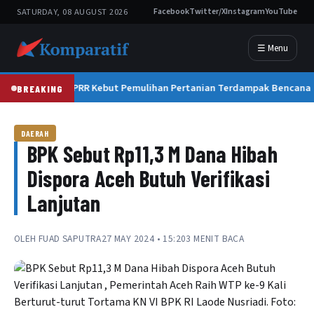
SATURDAY, 08 AUGUST 2026
Facebook
Twitter/X
Instagram
YouTube
☰ Menu
Satgas PRR Kebut Pemulihan Pertanian Terdampak Bencana
BREAKING
DAERAH
BPK Sebut Rp11,3 M Dana Hibah
Dispora Aceh Butuh Verifikasi
Lanjutan
OLEH
FUAD SAPUTRA
27 MAY 2024 • 15:20
3 MENIT BACA