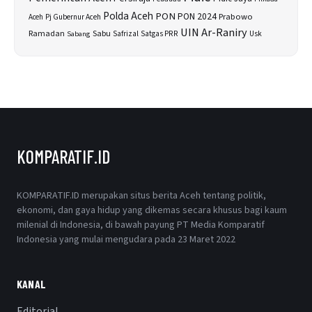
Polda Aceh
PON
PON 2024
Prabowo
Aceh
Pj Gubernur Aceh
UIN Ar-Raniry
Sabu
Ramadan
Safrizal
Satgas PRR
Usk
Sabang
KOMPARATIF.ID
KOMPARATIF.ID merupakan situs berita Aceh tentang politik,
ekonomi, dan gaya hidup yang dikemas secara khusus bagi kaum
milenial di Indonesia, di bawah payung PT Media Komparatif
Indonesia yang mulai mengudara pada 23 Maret 2022
KANAL
Editorial