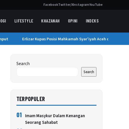
Facebook
Twitter/X
Instagram
YouTube
OGI
LIFESTYLE
KHAZANAH
OPINI
INDEKS
ut
Erlizar Kupas Posisi Mahkamah Syar’iyah Aceh di Sistem Pera
Search
Search
TERPOPULER
01
Imam Masykur Dalam Kenangan
Seorang Sahabat