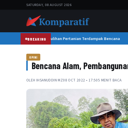
SATURDAY, 08 AUGUST 2026
Satgas PRR Kebut Pemulihan Pertanian Terdampak Bencana
BREAKING
OPINI
Bencana Alam, Pembangunan
OLEH
IHSANUDDIN MZ
08 OCT 2022 • 17:50
5 MENIT BACA