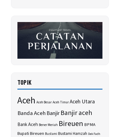
TOPIK
Aceh
Aceh Utara
Aceh Besar
Aceh Timur
Banjir aceh
Banda Aceh
Banjir
Bireuen
Bank Aceh
BPMA
Bener Meriah
Bupati Bireuen
Bustami Hamzah
Bustami
Dek Fadh