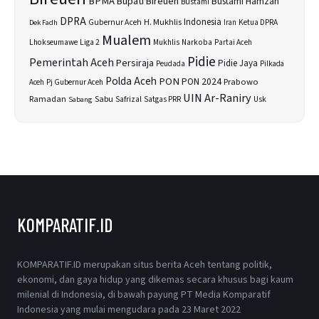
BPMA
Bupati Bireuen
Bustami Hamzah
Bustami
DPRA
H. Mukhlis
Indonesia
Gubernur Aceh
Ketua DPRA
Dek Fadh
Iran
Mualem
Lhokseumawe
Liga 2
Narkoba
Mukhlis
Partai Aceh
Pidie
Pemerintah Aceh
Persiraja
Pidie Jaya
Peudada
Pilkada
Polda Aceh
PON
PON 2024
Prabowo
Aceh
Pj Gubernur Aceh
UIN Ar-Raniry
Sabu
Ramadan
Safrizal
Satgas PRR
Usk
Sabang
KOMPARATIF.ID
KOMPARATIF.ID merupakan situs berita Aceh tentang politik,
ekonomi, dan gaya hidup yang dikemas secara khusus bagi kaum
milenial di Indonesia, di bawah payung PT Media Komparatif
Indonesia yang mulai mengudara pada 23 Maret 2022