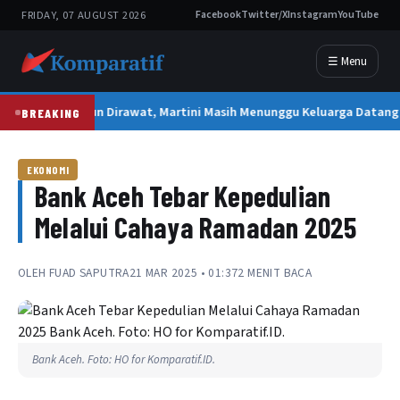
FRIDAY, 07 AUGUST 2026
Facebook
Twitter/X
Instagram
YouTube
☰ Menu
2 Tahun Dirawat, Martini Masih Menunggu Keluarga Datan
BREAKING
EKONOMI
Bank Aceh Tebar Kepedulian
Melalui Cahaya Ramadan 2025
OLEH
FUAD SAPUTRA
21 MAR 2025 • 01:37
2 MENIT BACA
Bank Aceh. Foto: HO for Komparatif.ID.