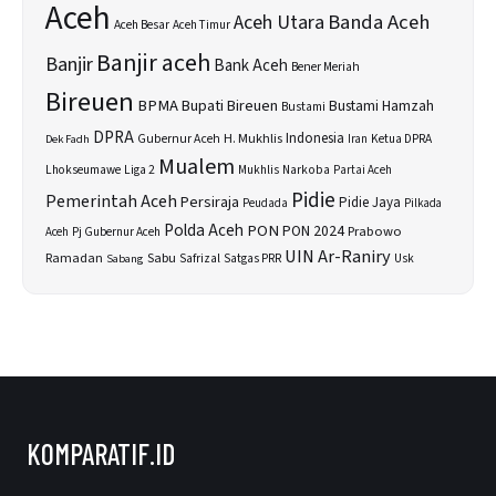
Aceh
Banda Aceh
Aceh Utara
Aceh Besar
Aceh Timur
Banjir aceh
Banjir
Bank Aceh
Bener Meriah
Bireuen
BPMA
Bupati Bireuen
Bustami Hamzah
Bustami
DPRA
H. Mukhlis
Indonesia
Gubernur Aceh
Ketua DPRA
Dek Fadh
Iran
Mualem
Lhokseumawe
Liga 2
Narkoba
Mukhlis
Partai Aceh
Pidie
Pemerintah Aceh
Persiraja
Pidie Jaya
Peudada
Pilkada
Polda Aceh
PON
PON 2024
Prabowo
Aceh
Pj Gubernur Aceh
UIN Ar-Raniry
Sabu
Ramadan
Safrizal
Satgas PRR
Usk
Sabang
KOMPARATIF.ID