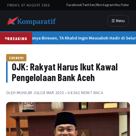
FRIDAY, 07 AUGUST 2026
Facebook
Twitter/X
Instagram
YouTube
☰ Menu
Tak Hanya Bireuen, TA Khalid Ingin Meusaboh Hadir di Selu
BREAKING
EKONOMI
OJK: Rakyat Harus Ikut Kawal
Pengelolaan Bank Aceh
OLEH
MUHAJIR JULI
18 MAR 2025 • 04:56
2 MENIT BACA