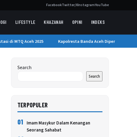
Facebook
Twitter/X
Instagram
YouTube
OGI
LIFESTYLE
KHAZANAH
OPINI
INDEKS
asi di MTQ Aceh 2025
Kapolresta Banda Aceh Diperiksa Propam, 
Search
Search
TERPOPULER
01
Imam Masykur Dalam Kenangan
Seorang Sahabat