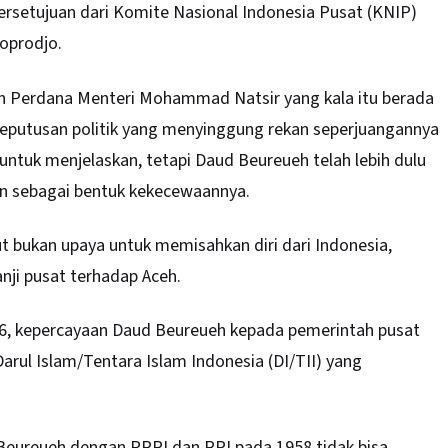
rsetujuan dari Komite Nasional Indonesia Pusat (KNIP)
toprodjo.
eh Perdana Menteri Mohammad Natsir yang kala itu berada
keputusan politik yang menyinggung rekan seperjuangannya
 untuk menjelaskan, tetapi Daud Beureueh telah lebih dulu
an sebagai bentuk kekecewaannya.
t bukan upaya untuk memisahkan diri dari Indonesia,
anji pusat terhadap Aceh.
956, kepercayaan Daud Beureueh kepada pemerintah pusat
rul Islam/Tentara Islam Indonesia (DI/TII) yang
eureueh dengan PRRI dan RPI pada 1958 tidak bisa