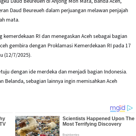
ngku Daud Beureueh di Anjong Mon Mata, Banda Aceh,
peran Daud Beureueh dalam perjuangan melawan penjajah
lah mata.
ng kemerdekaan RI dan menegaskan Aceh sebagai bagian
i Aceh gembira dengan Proklamasi Kemerdekaan RI pada 17
tu (12/7/2025).
setuju dengan ide merdeka dan menjadi bagian Indonesia.
an Belanda, sebagian lainnya ingin memisahkan Aceh