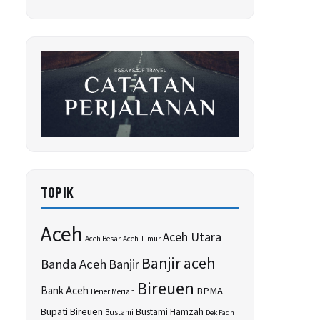
TOPIK
Aceh
Aceh Utara
Aceh Besar
Aceh Timur
Banjir aceh
Banda Aceh
Banjir
Bireuen
Bank Aceh
BPMA
Bener Meriah
Bupati Bireuen
Bustami Hamzah
Bustami
Dek Fadh