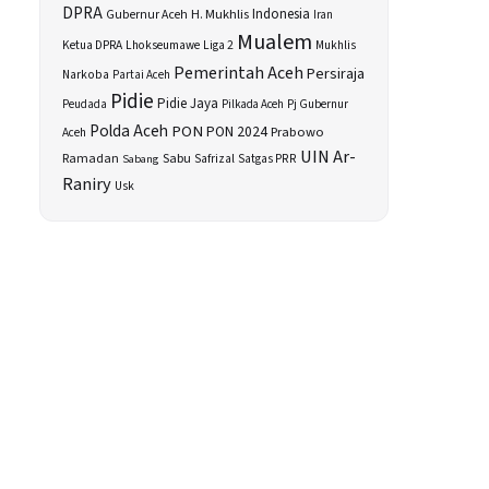
DPRA
H. Mukhlis
Indonesia
Gubernur Aceh
Iran
Mualem
Ketua DPRA
Lhokseumawe
Liga 2
Mukhlis
Pemerintah Aceh
Persiraja
Narkoba
Partai Aceh
Pidie
Pidie Jaya
Peudada
Pilkada Aceh
Pj Gubernur
Polda Aceh
PON
PON 2024
Prabowo
Aceh
UIN Ar-
Sabu
Ramadan
Safrizal
Satgas PRR
Sabang
Raniry
Usk