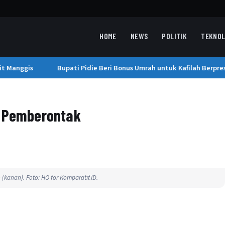
HOME
NEWS
POLITIK
TEKNOL
 Manggis
Bupati Pidie Beri Bonus Umrah untuk Kafilah Berprest
n Pemberontak
kanan). Foto: HO for Komparatif.ID.