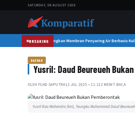
SATURDAY, 08 AUGUST 2026
Mahasiswa USK Kembangkan Membran Penyaring Air Berbasis Kulit
BREAKING
DAERAH
Yusril: Daud Beureueh Buka
OLEH
FUAD SAPUTRA
12 JUL 2025 • 11:21
3 MENIT BACA
Yusril Ihza Mahendra (kiri), Teungku Muhammad Daud Beureueh (