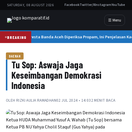
SATURDAY, 08 AUGUST 2026
Facebook
Twitter/X
Instagram
YouTube
☰ Menu
Kapolresta Banda Aceh Diperiksa Propam, Ini Penjelasan Ka
BREAKING
DAERAH
Tu Sop: Aswaja Jaga
Keseimbangan Demokrasi
Indonesia
OLEH
RIZKI AULIA RAMADHAN
02 JUL 2024 • 14:03
2 MENIT BACA