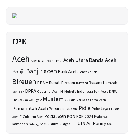
TOPIK
Aceh
Banda Aceh
Aceh Utara
Aceh Besar
Aceh Timur
Banjir aceh
Banjir
Bank Aceh
Bener Meriah
Bireuen
BPMA
Bupati Bireuen
Bustami Hamzah
Bustami
DPRA
H. Mukhlis
Indonesia
Gubernur Aceh
Ketua DPRA
Dek Fadh
Iran
Mualem
Lhokseumawe
Liga 2
Narkoba
Mukhlis
Partai Aceh
Pidie
Pemerintah Aceh
Persiraja
Pidie Jaya
Peudada
Pilkada
Polda Aceh
PON
PON 2024
Prabowo
Aceh
Pj Gubernur Aceh
UIN Ar-Raniry
Sabu
Ramadan
Safrizal
Satgas PRR
Usk
Sabang