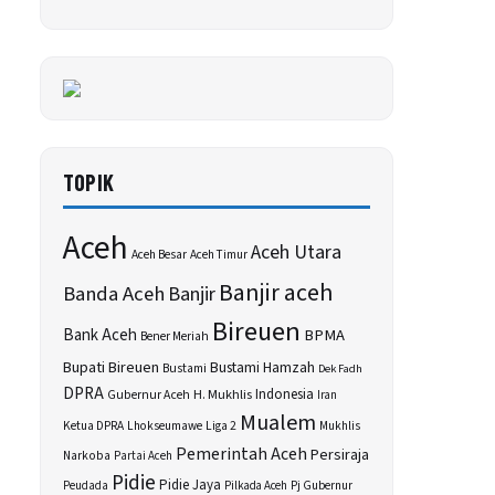
TOPIK
Aceh
Aceh Utara
Aceh Besar
Aceh Timur
Banjir aceh
Banda Aceh
Banjir
Bireuen
Bank Aceh
BPMA
Bener Meriah
Bupati Bireuen
Bustami Hamzah
Bustami
Dek Fadh
DPRA
H. Mukhlis
Indonesia
Gubernur Aceh
Iran
Mualem
Ketua DPRA
Lhokseumawe
Liga 2
Mukhlis
Pemerintah Aceh
Persiraja
Narkoba
Partai Aceh
Pidie
Pidie Jaya
Peudada
Pilkada Aceh
Pj Gubernur