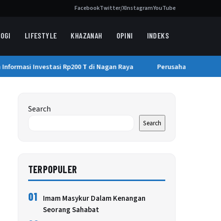
Facebook
Twitter/X
Instagram
YouTube
OGI
LIFESTYLE
KHAZANAH
OPINI
INDEKS
formasi Investasi Rp200 T di Nagan Raya
Perusahaan AI Borong
Search
Search
TERPOPULER
01
Imam Masykur Dalam Kenangan
Seorang Sahabat