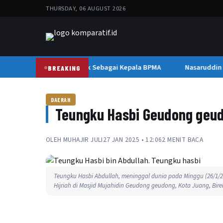
THURSDAY, 06 AUGUST 2026
Mawardi Nur Dilantik Sebagai Kepala BPMA
Nasaruddin U
BREAKING
DAERAH
Teungku Hasbi Geudong geud
OLEH
MUHAJIR JULI
27 JAN 2025 • 12:06
2 MENIT BACA
Teungku Hasbi Abdullah, meninggal dunia pada Minggu (26/1/
Hijriah di Masjid Mujahidin Geudong geudong, Kota Juang, Bireu