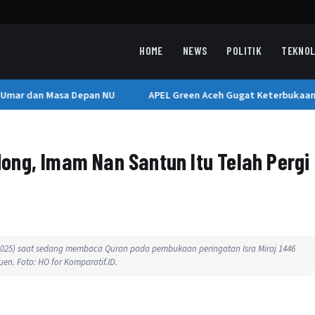
HOME
NEWS
POLITIK
TEKNOL
mar dan Masa Depan NU
APEL Green Aceh Gugat Keterbukaan In
ong, Imam Nan Santun Itu Telah Pergi
2025) saat sedang membaca Quran pada pembukaan peringatan Isra Miraj 1446
en. Foto: HO for Komparatif.ID.