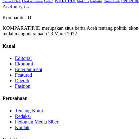
Mualem
Pemerint
Ketua DPRA
Lhokseumawe
Liga 2
Mukhlis
Narkoba
Partai Aceh
Ar-Raniry
Usk
Komparatif.ID
KOMPARATIF.ID merupakan situs berita Aceh tentang politik, ekono
mulai mengudara pada 23 Maret 2022
Kanal
Editorial
Ekonomi
Entertainment
Featured
Daerah
Fashion
Perusahaan
Tentang Kami
Redaksi
Pedoman Media Siber
Kontak