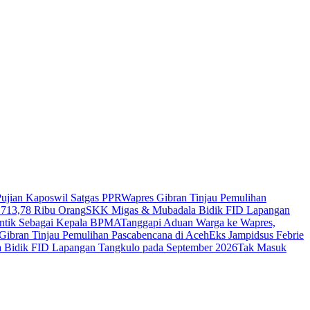
Pujian Kaposwil Satgas PPR
Wapres Gibran Tinjau Pemulihan
 713,78 Ribu Orang
SKK Migas & Mubadala Bidik FID Lapangan
ntik Sebagai Kepala BPMA
Tanggapi Aduan Warga ke Wapres,
Gibran Tinjau Pemulihan Pascabencana di Aceh
Eks Jampidsus Febrie
Bidik FID Lapangan Tangkulo pada September 2026
Tak Masuk