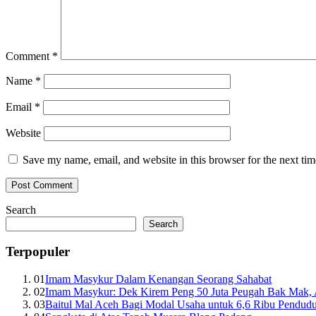
Comment
*
Name
*
Email
*
Website
Save my name, email, and website in this browser for the next ti
Search
Search
Terpopuler
01
Imam Masykur Dalam Kenangan Seorang Sahabat
02
Imam Masykur: Dek Kirem Peng 50 Juta Peugah Bak Mak,
03
Baitul Mal Aceh Bagi Modal Usaha untuk 6,6 Ribu Pendud