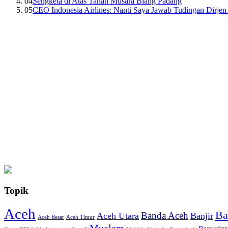
04
Sengketa di Atas Tanah Musara Blang Padang
05
CEO Indonesia Airlines: Nanti Saya Jawab Tudingan Dirj
Topik
Aceh
Ba
Banda Aceh
Aceh Utara
Banjir
Aceh Besar
Aceh Timur