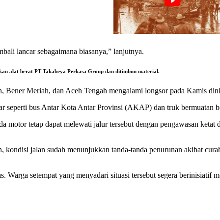
mbali lancar sebagaimana biasanya,” lanjutnya.
takan alat berat PT Takabeya Perkasa Group dan ditimbun material.
 Bener Meriah, dan Aceh Tengah mengalami longsor pada Kamis dini h
 seperti bus Antar Kota Antar Provinsi (AKAP) dan truk bermuatan bera
a motor tetap dapat melewati jalur tersebut dengan pengawasan ketat dar
 kondisi jalan sudah menunjukkan tanda-tanda penurunan akibat cura
. Warga setempat yang menyadari situasi tersebut segera berinisiatif