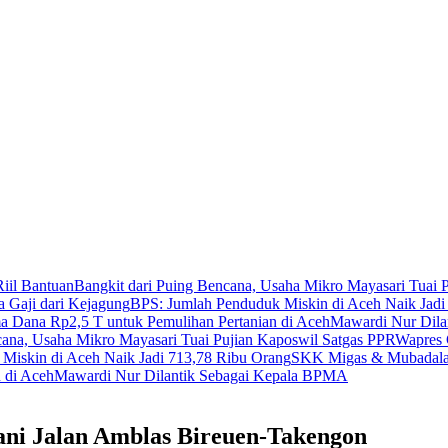
iil Bantuan
Bangkit dari Puing Bencana, Usaha Mikro Mayasari Tuai 
a Gaji dari Kejagung
BPS: Jumlah Penduduk Miskin di Aceh Naik Jadi
 Dana Rp2,5 T untuk Pemulihan Pertanian di Aceh
Mawardi Nur Dila
cana, Usaha Mikro Mayasari Tuai Pujian Kaposwil Satgas PPR
Wapres 
Miskin di Aceh Naik Jadi 713,78 Ribu Orang
SKK Migas & Mubadala 
 di Aceh
Mawardi Nur Dilantik Sebagai Kepala BPMA
ani Jalan Amblas Bireuen-Takengon