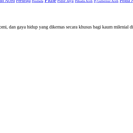
Pidie
ah Aceh
Persiraja
Polda 
Pidie Jaya
Peudada
Pilkada Aceh
Pj Gubernur Aceh
mi, dan gaya hidup yang dikemas secara khusus bagi kaum milenial d