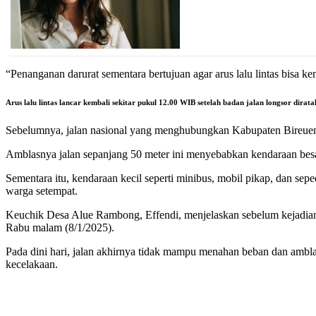
“Penanganan darurat sementara bertujuan agar arus lalu lintas bisa ke
Arus lalu lintas lancar kembali sekitar pukul 12.00 WIB setelah badan jalan longsor dira
Sebelumnya, jalan nasional yang menghubungkan Kabupaten Bireuen,
Amblasnya jalan sepanjang 50 meter ini menyebabkan kendaraan besar
Sementara itu, kendaraan kecil seperti minibus, mobil pikap, dan seped
warga setempat.
Keuchik Desa Alue Rambong, Effendi, menjelaskan sebelum kejadian,
Rabu malam (8/1/2025).
Pada dini hari, jalan akhirnya tidak mampu menahan beban dan amblas
kecelakaan.