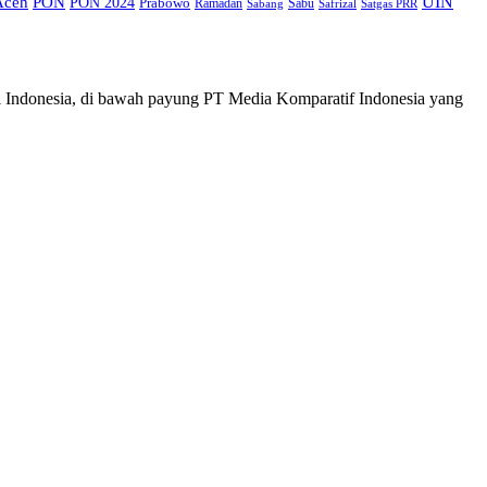
UIN
Aceh
PON
PON 2024
Prabowo
Ramadan
Sabu
Safrizal
Satgas PRR
Sabang
i Indonesia, di bawah payung PT Media Komparatif Indonesia yang