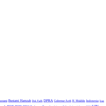
DPRA
Bustami Hamzah
H. Mukhlis
Indonesia
ustami
Gubernur Aceh
Iran
Dek Fadh