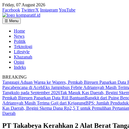
Friday, 07 August 2026
Facebook
Twitter/X
Instagram
YouTube
☰ Menu
Home
News
Politik
Teknologi
Lifestyle
Khazanah
Opini
Indeks
BREAKING
Tanggapi Aduan Warga ke Wapres, Pemkab Bireuen Paparkan Data R
Pascabencana di Aceh
Eks Jampidsus Febrie Adriansyah Masih Terim
Tangkulo pada September 2026
Tak Masuk Kas Daerah, Begini Skema
Pemkab Bireuen Paparkan Data Riil Bantuan
Bangkit dari Puing Ben
Adriansyah Masih Terima Gaji dari Kejagung
BPS: Jumlah Penduduk 
Kas Daerah, Begini Skema Dana Rp2,5 T untuk Pemulihan Pertanian
Daerah
PT Takabeya Kerahkan 2 Alat Berat Tang