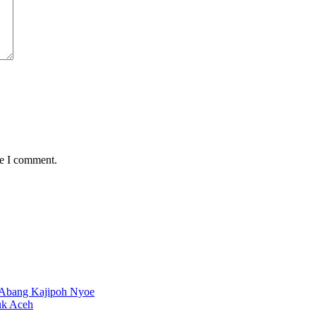
me I comment.
 Abang Kajipoh Nyoe
uk Aceh