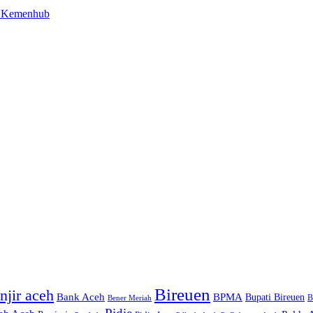
en Kemenhub
Bireuen
njir aceh
Bank Aceh
BPMA
Bupati Bireuen
Bener Meriah
B