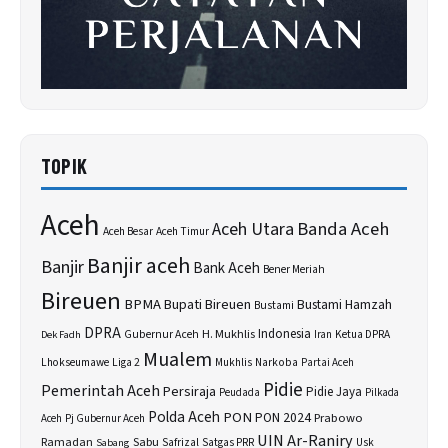
TOPIK
Aceh
Banda Aceh
Aceh Utara
Aceh Besar
Aceh Timur
Banjir aceh
Banjir
Bank Aceh
Bener Meriah
Bireuen
BPMA
Bupati Bireuen
Bustami Hamzah
Bustami
DPRA
H. Mukhlis
Indonesia
Gubernur Aceh
Ketua DPRA
Dek Fadh
Iran
Mualem
Lhokseumawe
Liga 2
Narkoba
Mukhlis
Partai Aceh
Pidie
Pemerintah Aceh
Persiraja
Pidie Jaya
Peudada
Pilkada
Polda Aceh
PON
PON 2024
Prabowo
Aceh
Pj Gubernur Aceh
UIN Ar-Raniry
Sabu
Ramadan
Safrizal
Satgas PRR
Usk
Sabang