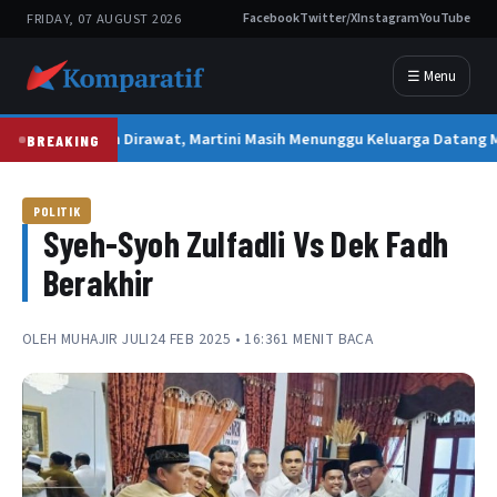
FRIDAY, 07 AUGUST 2026
Facebook
Twitter/X
Instagram
YouTube
☰ Menu
2 Tahun Dirawat, Martini Masih Menunggu Keluarga Datang
BREAKING
POLITIK
Syeh-Syoh Zulfadli Vs Dek Fadh
Berakhir
OLEH
MUHAJIR JULI
24 FEB 2025 • 16:36
1 MENIT BACA