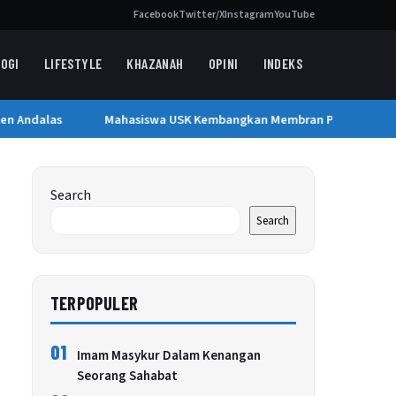
Facebook
Twitter/X
Instagram
YouTube
OGI
LIFESTYLE
KHAZANAH
OPINI
INDEKS
n Andalas
Mahasiswa USK Kembangkan Membran Penyaring Air B
Search
Search
TERPOPULER
01
Imam Masykur Dalam Kenangan
Seorang Sahabat