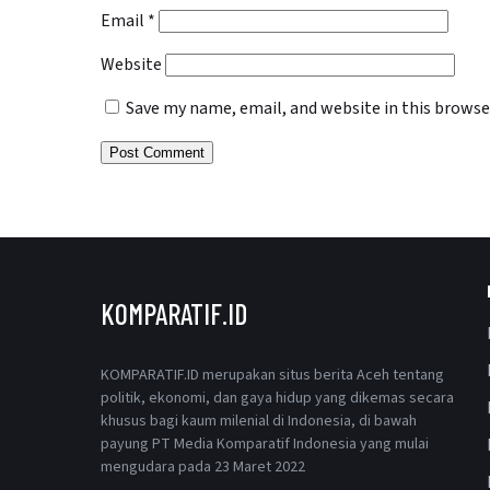
Email
*
Website
Save my name, email, and website in this browse
KOMPARATIF.ID
KOMPARATIF.ID merupakan situs berita Aceh tentang
politik, ekonomi, dan gaya hidup yang dikemas secara
khusus bagi kaum milenial di Indonesia, di bawah
payung PT Media Komparatif Indonesia yang mulai
mengudara pada 23 Maret 2022