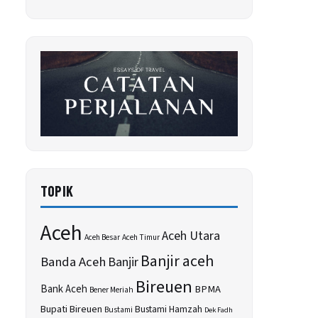
TOPIK
Aceh
Aceh Utara
Aceh Besar
Aceh Timur
Banjir aceh
Banda Aceh
Banjir
Bireuen
Bank Aceh
BPMA
Bener Meriah
Bupati Bireuen
Bustami Hamzah
Bustami
Dek Fadh