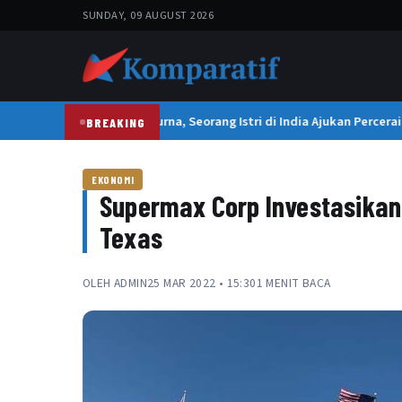
SUNDAY, 09 AUGUST 2026
Suami Terlalu Sempurna, Seorang Istri di India Ajukan Perceraia
BREAKING
EKONOMI
Supermax Corp Investasikan
Texas
OLEH
ADMIN
25 MAR 2022 • 15:30
1 MENIT BACA