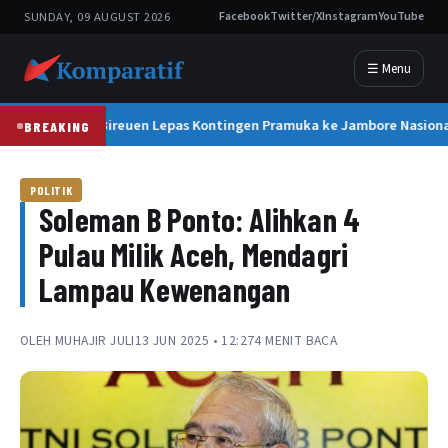
SUNDAY, 09 AUGUST 2026
Facebook
Twitter/X
Instagram
YouTube
☰ Menu
Bupati Bireuen Lepas Kontingen Pramuka ke Jambore Nasional 
BREAKING
POLITIK
Soleman B Ponto: Alihkan 4
Pulau Milik Aceh, Mendagri
Lampau Kewenangan
OLEH
MUHAJIR JULI
13 JUN 2025 • 12:27
4 MENIT BACA