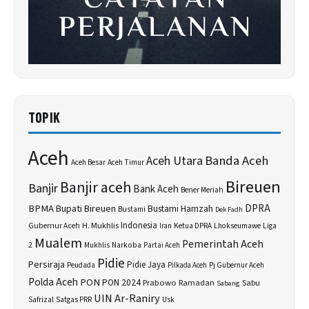
TOPIK
Aceh
Banda Aceh
Aceh Utara
Aceh Besar
Aceh Timur
Bireuen
Banjir aceh
Banjir
Bank Aceh
Bener Meriah
BPMA
Bupati Bireuen
DPRA
Bustami Hamzah
Bustami
Dek Fadh
H. Mukhlis
Indonesia
Gubernur Aceh
Ketua DPRA
Lhokseumawe
Liga
Iran
Mualem
Pemerintah Aceh
2
Narkoba
Mukhlis
Partai Aceh
Pidie
Persiraja
Pidie Jaya
Peudada
Pilkada Aceh
Pj Gubernur Aceh
Polda Aceh
PON
PON 2024
Prabowo
Sabu
Ramadan
Sabang
UIN Ar-Raniry
Safrizal
Satgas PRR
Usk