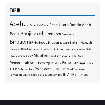
TOPIK
Aceh
Banda Aceh
Aceh Utara
Aceh Besar
Aceh Timur
Banjir aceh
Banjir
Bank Aceh
Bener Meriah
Bireuen
BPMA
Bupati Bireuen
Bustami Hamzah
Bustami
DPRA
H. Mukhlis
Indonesia
Gubernur Aceh
Ketua DPRA
Dek Fadh
Iran
Mualem
Lhokseumawe
Liga 2
Narkoba
Mukhlis
Partai Aceh
Pidie
Pemerintah Aceh
Persiraja
Pidie Jaya
Peudada
Pilkada
Polda Aceh
PON
PON 2024
Prabowo
Aceh
Pj Gubernur Aceh
UIN Ar-Raniry
Sabu
Ramadan
Safrizal
Usk
Sabang
Satgas PRR