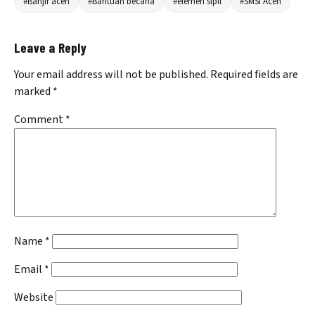
#Banjir aceh
#Bantuan becana
#elemen sipil
#SMSI Aceh
Leave a Reply
Your email address will not be published.
Required fields are
marked
*
Comment
*
Name
*
Email
*
Website