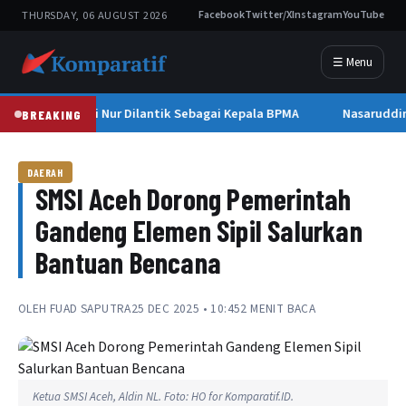
THURSDAY, 06 AUGUST 2026
Facebook
Twitter/X
Instagram
YouTube
☰ Menu
Mawardi Nur Dilantik Sebagai Kepala BPMA
Nasaruddin
BREAKING
DAERAH
SMSI Aceh Dorong Pemerintah
Gandeng Elemen Sipil Salurkan
Bantuan Bencana
OLEH
FUAD SAPUTRA
25 DEC 2025 • 10:45
2 MENIT BACA
Ketua SMSI Aceh, Aldin NL. Foto: HO for Komparatif.ID.