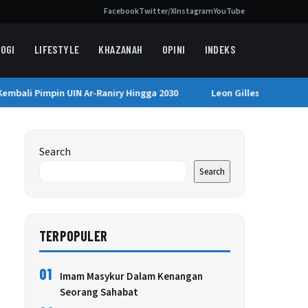
Facebook
Twitter/X
Instagram
YouTube
OGI
LIFESTYLE
KHAZANAH
OPINI
INDEKS
bali Pimpin UIN Ar-Raniry Hingga 2030
Leon Gillespie Menyama
Search
Search
TERPOPULER
01
Imam Masykur Dalam Kenangan
Seorang Sahabat