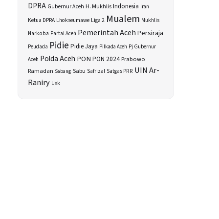
DPRA
H. Mukhlis
Indonesia
Gubernur Aceh
Iran
Mualem
Ketua DPRA
Lhokseumawe
Liga 2
Mukhlis
Pemerintah Aceh
Persiraja
Narkoba
Partai Aceh
Pidie
Pidie Jaya
Peudada
Pilkada Aceh
Pj Gubernur
Polda Aceh
PON
PON 2024
Prabowo
Aceh
UIN Ar-
Sabu
Ramadan
Safrizal
Satgas PRR
Sabang
Raniry
Usk