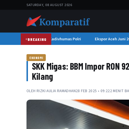
SATURDAY, 08 AUGUST 2026
 Propam, Ini Penjelasan Kadivhumas Polri
Ekspor Aceh Juni 202
BREAKING
EKONOMI
SKK Migas: BBM Impor RON 92
Kilang
OLEH
RIZKI AULIA RAMADHAN
28 FEB 2025 • 09:22
2 MENIT B