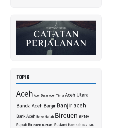
TOPIK
Aceh
Aceh Utara
Aceh Besar
Aceh Timur
Banjir aceh
Banda Aceh
Banjir
Bireuen
Bank Aceh
BPMA
Bener Meriah
Bupati Bireuen
Bustami Hamzah
Bustami
Dek Fadh