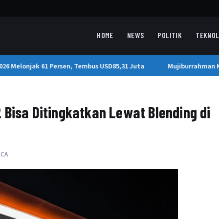
HOME
NEWS
POLITIK
TEKNOL
6 Melonjak 61 Persen, Tembus USD85,31 Juta
Mujiburrahman Kem
 Bisa Ditingkatkan Lewat Blending di
ACA