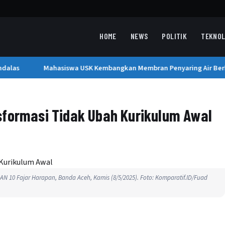
HOME
NEWS
POLITIK
TEKNOL
alas
Mahasiswa USK Kembangkan Membran Penyaring Air Berbas
sformasi Tidak Ubah Kurikulum Awal
MAN 10 Fajar Harapan, Banda Aceh, Kamis (8/5/2025). Foto: Komparatif.ID/Fuad