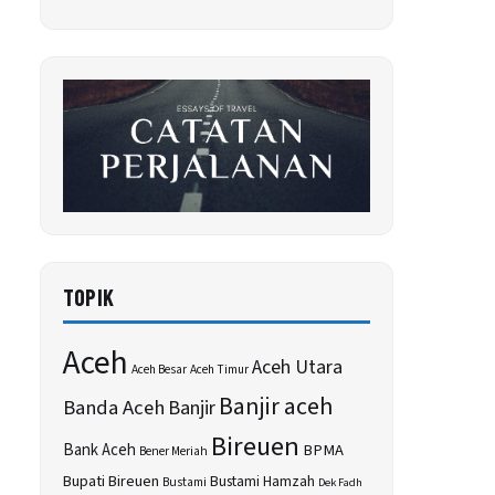
TOPIK
Aceh
Aceh Utara
Aceh Besar
Aceh Timur
Banjir aceh
Banda Aceh
Banjir
Bireuen
Bank Aceh
BPMA
Bener Meriah
Bupati Bireuen
Bustami Hamzah
Bustami
Dek Fadh