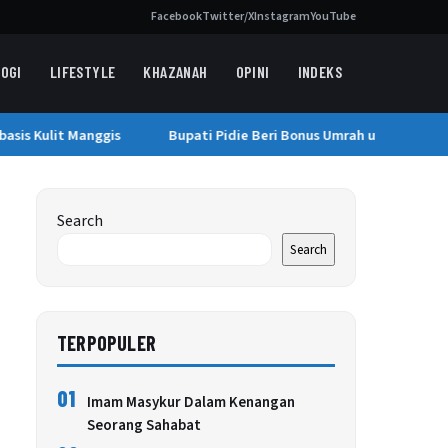
Facebook
Twitter/X
Instagram
YouTube
OGI
LIFESTYLE
KHAZANAH
OPINI
INDEKS
is Kulit Manggis
Bupati Pidie Beri Bonus Umrah untuk Kafilah 
Search
Search
TERPOPULER
01
Imam Masykur Dalam Kenangan
Seorang Sahabat