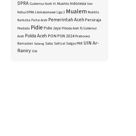
DPRA
H. Mukhlis
Indonesia
Gubernur Aceh
Iran
Mualem
Ketua DPRA
Lhokseumawe
Liga 2
Mukhlis
Pemerintah Aceh
Persiraja
Narkoba
Partai Aceh
Pidie
Pidie Jaya
Peudada
Pilkada Aceh
Pj Gubernur
Polda Aceh
PON
PON 2024
Prabowo
Aceh
UIN Ar-
Sabu
Ramadan
Safrizal
Satgas PRR
Sabang
Raniry
Usk