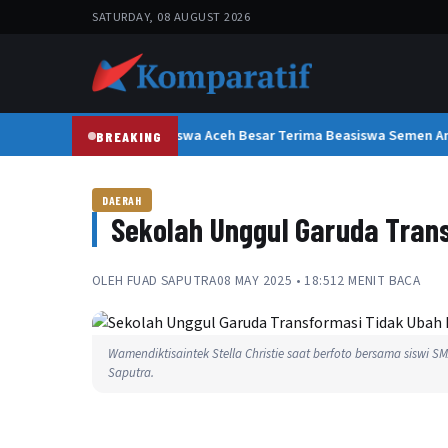
SATURDAY, 08 AUGUST 2026
300 Pelajar dan Mahasiswa Aceh Besar Terima Beasiswa Semen And
BREAKING
DAERAH
Sekolah Unggul Garuda Tran
OLEH
FUAD SAPUTRA
08 MAY 2025 • 18:51
2 MENIT BACA
Wamendiktisaintek Stella Christie saat berfoto bersama siswi S
Saputra.