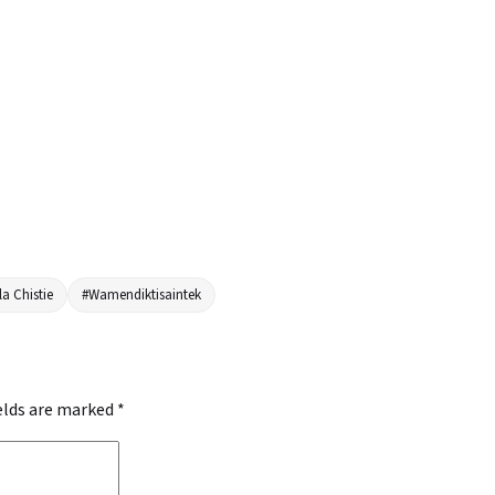
la Chistie
#Wamendiktisaintek
ields are marked
*