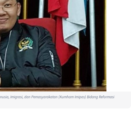
anusia, Imigrasi, dan Pemasyarakatan (Kumham Imipas) Bidang Reformasi