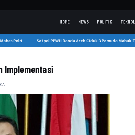
HOME
NEWS
POLITIK
TEKNOL
bes Polri
Satpol PPWH Banda Aceh Ciduk 3 Pemuda Mabuk Tua
n Implementasi
ACA