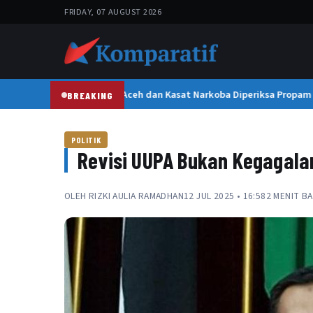
FRIDAY, 07 AUGUST 2026
Kapolresta Banda Aceh dan Kasat Narkoba Diperiksa Propam Ma
BREAKING
POLITIK
Revisi UUPA Bukan Kegagala
OLEH
RIZKI AULIA RAMADHAN
12 JUL 2025 • 16:58
2 MENIT B