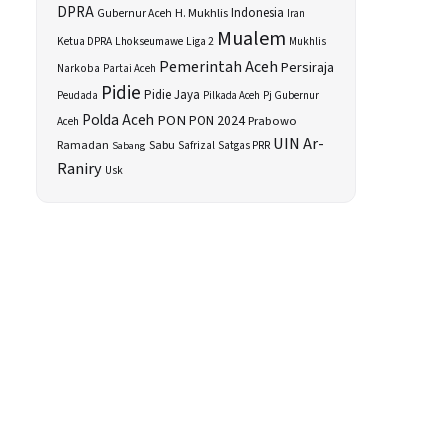
DPRA
H. Mukhlis
Indonesia
Gubernur Aceh
Iran
Mualem
Ketua DPRA
Lhokseumawe
Liga 2
Mukhlis
Pemerintah Aceh
Persiraja
Narkoba
Partai Aceh
Pidie
Pidie Jaya
Peudada
Pilkada Aceh
Pj Gubernur
Polda Aceh
PON
PON 2024
Prabowo
Aceh
UIN Ar-
Sabu
Ramadan
Safrizal
Satgas PRR
Sabang
Raniry
Usk