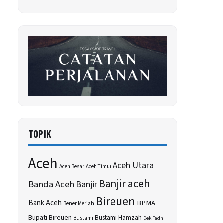
TOPIK
Aceh
Aceh Utara
Aceh Besar
Aceh Timur
Banjir aceh
Banda Aceh
Banjir
Bireuen
Bank Aceh
BPMA
Bener Meriah
Bupati Bireuen
Bustami Hamzah
Bustami
Dek Fadh