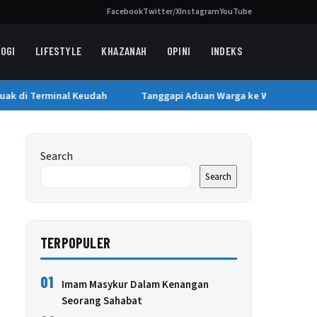
Facebook
Twitter/X
Instagram
YouTube
OGI
LIFESTYLE
KHAZANAH
OPINI
INDEKS
k di Terminal Keudah
Tanggapi Aduan Warga ke Wapres, Pemka
Search
Search
TERPOPULER
01
Imam Masykur Dalam Kenangan
Seorang Sahabat