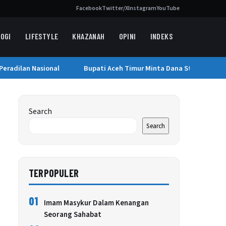
Facebook
Twitter/X
Instagram
YouTube
OGI
LIFESTYLE
KHAZANAH
OPINI
INDEKS
eradilan Nasional
Bupati Aceh Timur Minta Dana Stimulan Tahap
Search
Search
TERPOPULER
01
Imam Masykur Dalam Kenangan
Seorang Sahabat