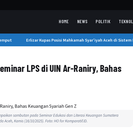
HOME
NEWS
POLITIK
TEKNOL
mput
Erlizar Kupas Posisi Mahkamah Syar’iyah Aceh di Sistem P
minar LPS di UIN Ar-Raniry, Bahas
ampaikan sambutan pada Seminar Edukasi dan Literasi Keuangan Sumatera
da Aceh, Kamis (16/10/2025). Foto: HO for Komparatif.ID.