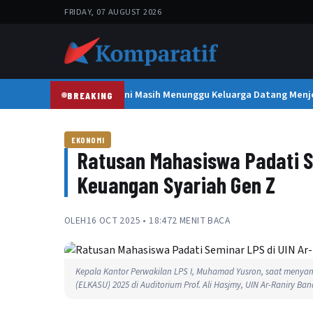
FRIDAY, 07 AUGUST 2026
2 Tahun Dirawat, Martini Masih Menunggu Keluarga Datang Menje
BREAKING
EKONOMI
Ratusan Mahasiswa Padati Se
Keuangan Syariah Gen Z
OLEH
16 OCT 2025 • 18:47
2 MENIT BACA
Kepala Kantor Perwakilan LPS I, Muhamad Yusron, saat meny
(ELKASU) 2025 di Auditorium Prof. Ali Hasjmy, UIN Ar-Raniry Ban