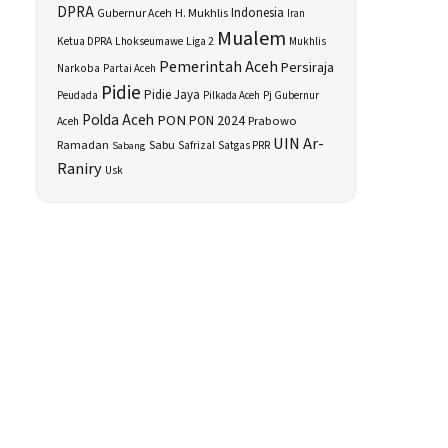
DPRA
H. Mukhlis
Indonesia
Gubernur Aceh
Iran
Mualem
Ketua DPRA
Lhokseumawe
Liga 2
Mukhlis
Pemerintah Aceh
Persiraja
Narkoba
Partai Aceh
Pidie
Pidie Jaya
Peudada
Pilkada Aceh
Pj Gubernur
Polda Aceh
PON
PON 2024
Prabowo
Aceh
UIN Ar-
Sabu
Ramadan
Safrizal
Satgas PRR
Sabang
Raniry
Usk