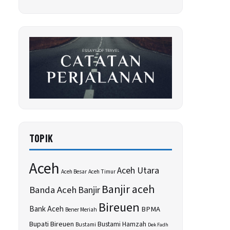
TOPIK
Aceh
Aceh Utara
Aceh Besar
Aceh Timur
Banjir aceh
Banda Aceh
Banjir
Bireuen
Bank Aceh
BPMA
Bener Meriah
Bupati Bireuen
Bustami Hamzah
Bustami
Dek Fadh