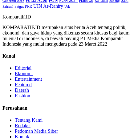
Polda Aceh
PON
PON 2024
Prabowo
Ramadan
Sabu
Gubernur Aceh
Sabang
UIN Ar-Raniry
Safrizal
Satgas PRR
Usk
Komparatif.ID
KOMPARATIF.ID merupakan situs berita Aceh tentang politik,
ekonomi, dan gaya hidup yang dikemas secara khusus bagi kaum
milenial di Indonesia, di bawah payung PT Media Komparatif
Indonesia yang mulai mengudara pada 23 Maret 2022
Kanal
Editorial
Ekonomi
Entertainment
Featured
Daerah
Fashion
Perusahaan
Tentang Kami
Redaksi
Pedoman Media Siber
Kontak