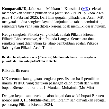
Komparatif.ID, Jakarta—
Mahkamah Konstitusi (
MK
) selesai
membacakan seluruh putusan sela (
dismissal
) PHPU pilkada 2024
pada 4-5 Februari 2025. Dari lima gugatan pilkada dari Aceh, MK
menyatakan dua sengketa layak dilanjutkan ke tahap pembuktian,
sementara tiga yang lain ditolak karena tidak memiliki dasar hukum.
Ketiga sengketa Pilkada yang ditolak adalah Pilkada Bireuen,
Pilkada Lhokseumawe, dan Pilkada Langsa. Sementara dua
sengketa yang dilanjutkan ke tahap pembuktian adalah Pilkada
Sabang dan Pilkada Aceh Timur.
Berikut hasil putusan sela (
dismissal
) Mahkamah Konstitusi sengketa
pilkada di lima kabupaten/kota di Aceh:
Pilkada Bireuen
MK memutuskan gugatan sengketa perselisihan hasil pemilihan
umum (PHPU) yang diajukan pasangan calon bupati dan wakil
bupati Bireuen nomor urut 1, Murdani-Muhaimin (Mu’Min)
Dengan keputusan tersebut, calon bupati dan wakil bupati Bireuen
nomor urut 3, H. Mukhlis-Razuardi Ibrahim sah dinyatakan sebagai
pemenang Pilkada Bireuen 2024.