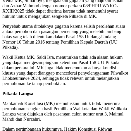
Ketua MK, Suhartoyo, mengatakan gugatan yang diajukan Ismail
dan Azhar Mahmud dengan nomor perkara 08/PHPU.WAKO-
XXIII/2025 tidak dapat diterima karena tidak memenuhi syarat
hukum untuk mengajukan sengketa Pilkada di MK.
Penyebab utama ditolaknya gugatan karena selisih perolehan suara
antara pemohon dan pasangan pemenang yang melebihi ambang
batas yang telah ditentukan dalam Pasal 158 Undang-Undang
Nomor 10 Tahun 2016 tentang Pemilihan Kepala Daerah (UU
Pilkada).
Wakil Ketua MK, Saldi Isra, menuturkan tidak ada alasan hukum
yang dapat mengesampingkan ketentuan Pasal 158 UU Pilkada
dalam perkara ini. MK juga tidak menemukan adanya kondisi
khusus yang dapat dianggap mencederai penyelenggaraan Pilwalkot
Lhokseumawe 2024, sehingga tidak relevan untuk melanjutkan
permohonan ke tahap pembuktian.
Pilkada Langsa
Mahkamah Konstitusi (MK) memutuskan untuk tidak menerima
permohonan sengketa hasil Pemilihan Walikota dan Wakil Walikota
Langsa yang diajukan oleh pasangan calon nomor urut 3, Maimul
Mahdi dan Nurzahri.
Dalam pertimbangan hukumnya, Hakim Konstitusi Ridwan