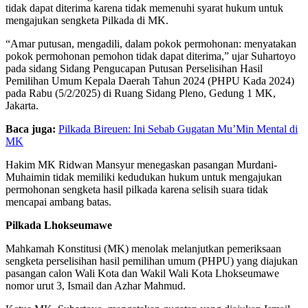
tidak dapat diterima karena tidak memenuhi syarat hukum untuk
mengajukan sengketa Pilkada di MK.
“Amar putusan, mengadili, dalam pokok permohonan: menyatakan
pokok permohonan pemohon tidak dapat diterima,” ujar Suhartoyo
pada sidang Sidang Pengucapan Putusan Perselisihan Hasil
Pemilihan Umum Kepala Daerah Tahun 2024 (PHPU Kada 2024)
pada Rabu (5/2/2025) di Ruang Sidang Pleno, Gedung 1 MK,
Jakarta.
Baca juga:
Pilkada Bireuen: Ini Sebab Gugatan Mu’Min Mental di
MK
Hakim MK Ridwan Mansyur menegaskan pasangan Murdani-
Muhaimin tidak memiliki kedudukan hukum untuk mengajukan
permohonan sengketa hasil pilkada karena selisih suara tidak
mencapai ambang batas.
Pilkada Lhokseumawe
Mahkamah Konstitusi (MK) menolak melanjutkan pemeriksaan
sengketa perselisihan hasil pemilihan umum (PHPU) yang diajukan
pasangan calon Wali Kota dan Wakil Wali Kota Lhokseumawe
nomor urut 3, Ismail dan Azhar Mahmud.