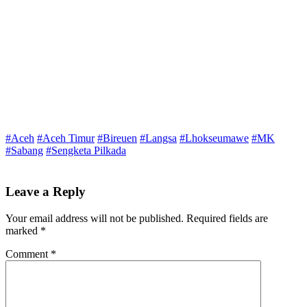
#Aceh
#Aceh Timur
#Bireuen
#Langsa
#Lhokseumawe
#MK
#Sabang
#Sengketa Pilkada
Leave a Reply
Your email address will not be published.
Required fields are
marked
*
Comment
*