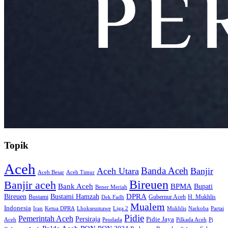
Topik
Aceh
Banda Aceh
Aceh Utara
Banjir
Aceh Besar
Aceh Timur
Bireuen
Banjir aceh
Bank Aceh
BPMA
Bupati
Bener Meriah
Bireuen
DPRA
Bustami Hamzah
H. Mukhlis
Bustami
Gubernur Aceh
Dek Fadh
Mualem
Indonesia
Iran
Ketua DPRA
Lhokseumawe
Liga 2
Mukhlis
Narkoba
Partai
Pidie
Pemerintah Aceh
Persiraja
Pidie Jaya
Aceh
Peudada
Pilkada Aceh
Pj