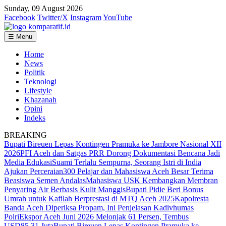
Sunday, 09 August 2026
Facebook
Twitter/X
Instagram
YouTube
☰ Menu
Home
News
Politik
Teknologi
Lifestyle
Khazanah
Opini
Indeks
BREAKING
Bupati Bireuen Lepas Kontingen Pramuka ke Jambore Nasional XII
2026
PFI Aceh dan Satgas PRR Dorong Dokumentasi Bencana Jadi
Media Edukasi
Suami Terlalu Sempurna, Seorang Istri di India
Ajukan Perceraian
300 Pelajar dan Mahasiswa Aceh Besar Terima
Beasiswa Semen Andalas
Mahasiswa USK Kembangkan Membran
Penyaring Air Berbasis Kulit Manggis
Bupati Pidie Beri Bonus
Umrah untuk Kafilah Berprestasi di MTQ Aceh 2025
Kapolresta
Banda Aceh Diperiksa Propam, Ini Penjelasan Kadivhumas
Polri
Ekspor Aceh Juni 2026 Melonjak 61 Persen, Tembus
USD85,31 Juta
Bupati Bireuen Lepas Kontingen Pramuka ke