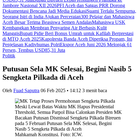
Jambore Nasional XII 2026
PFI Aceh dan Satgas PRR Dorong
Dokumentasi Bencana Jadi Media Edukasi
Suami Terlalu Sempurna,
Seorang Istri di India Ajukan Perceraian
300 Pelajar dan Mahasiswa
Aceh Besar Terima Beasiswa Semen Andalas
Mahasiswa USK
Kembangkan Membran Penyaring Air Berbasis Kulit
Manggis
Bupati Pidie Beri Bonus Umrah untuk Kafilah Berprestasi
di MTQ Aceh 2025
Kapolresta Banda Aceh Diperiksa Propam, Ini
Penjelasan Kadivhumas Polri
Ekspor Aceh Juni 2026 Melonjak 61
Persen, Tembus USD85,31 Juta
Politik
Putusan Sela MK Selesai, Begini Nasib 5
Sengketa Pilkada di Aceh
Oleh
Fuad Saputra
06 Feb 2025 • 14:12
3 menit baca
Mahkamah Konstitusi. Foto: ICW.