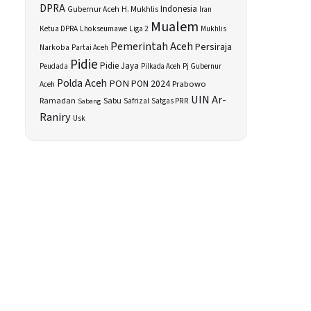
DPRA
H. Mukhlis
Indonesia
Gubernur Aceh
Iran
Mualem
Ketua DPRA
Lhokseumawe
Liga 2
Mukhlis
Pemerintah Aceh
Persiraja
Narkoba
Partai Aceh
Pidie
Pidie Jaya
Peudada
Pilkada Aceh
Pj Gubernur
Polda Aceh
PON
PON 2024
Prabowo
Aceh
UIN Ar-
Sabu
Ramadan
Safrizal
Satgas PRR
Sabang
Raniry
Usk