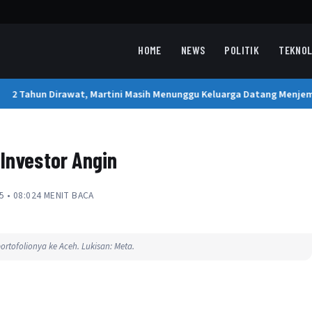
HOME
NEWS
POLITIK
TEKNOL
2 Tahun Dirawat, Martini Masih Menunggu Keluarga Datang Menjemp
Investor Angin
5 • 08:02
4 MENIT BACA
ortofolionya ke Aceh. Lukisan: Meta.