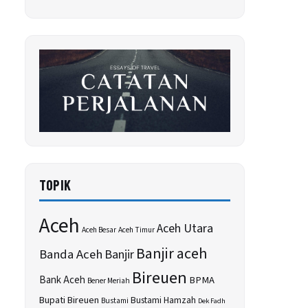
TOPIK
Aceh
Aceh Utara
Aceh Besar
Aceh Timur
Banjir aceh
Banda Aceh
Banjir
Bireuen
Bank Aceh
BPMA
Bener Meriah
Bupati Bireuen
Bustami Hamzah
Bustami
Dek Fadh