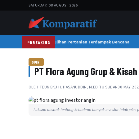
SATURDAY, 08 AUGUST 2026
Satgas PRR Kebut Pemulihan Pertanian Terdampak Bencana
BREAKING
OPINI
PT Flora Agung Grup & Kisah 
OLEH
TEUNGKU H. HASANUDDIN, M.ED TU SUDAN
30 MAY 202
Lukisan abstrak tentang kehadiran banyak investor tidak jelas p