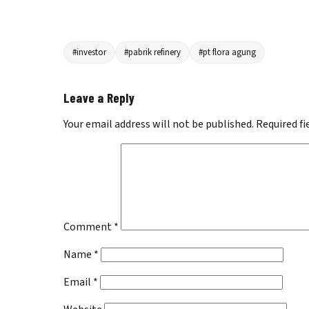
#investor
#pabrik refinery
#pt flora agung
Leave a Reply
Your email address will not be published.
Required f
Comment
*
Name
*
Email
*