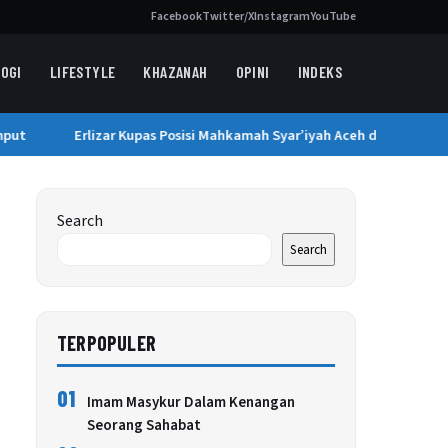
Facebook
Twitter/X
Instagram
YouTube
OGI
LIFESTYLE
KHAZANAH
OPINI
INDEKS
ut
Erlizar Kupas Posisi Mahkamah Syar’iyah Aceh di Sistem Pera
Search
Search
TERPOPULER
01
Imam Masykur Dalam Kenangan
Seorang Sahabat