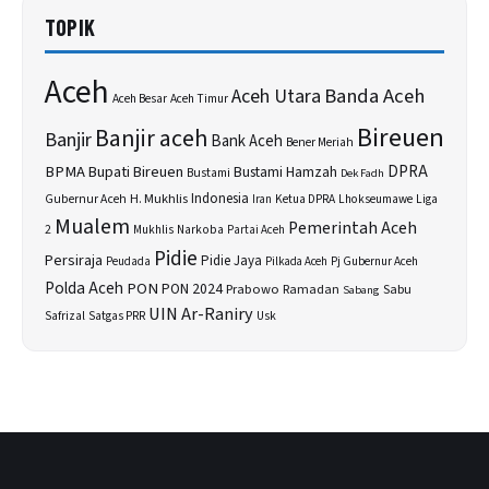
TOPIK
Aceh
Banda Aceh
Aceh Utara
Aceh Besar
Aceh Timur
Bireuen
Banjir aceh
Banjir
Bank Aceh
Bener Meriah
BPMA
Bupati Bireuen
DPRA
Bustami Hamzah
Bustami
Dek Fadh
H. Mukhlis
Indonesia
Gubernur Aceh
Ketua DPRA
Lhokseumawe
Liga
Iran
Mualem
Pemerintah Aceh
2
Narkoba
Mukhlis
Partai Aceh
Pidie
Persiraja
Pidie Jaya
Peudada
Pilkada Aceh
Pj Gubernur Aceh
Polda Aceh
PON
PON 2024
Prabowo
Sabu
Ramadan
Sabang
UIN Ar-Raniry
Safrizal
Satgas PRR
Usk