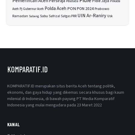
Pidie
Pemerintah Aceh
Persiraja
Pidie Jaya
Peudada
Pilkada
Polda Aceh
PON
PON 2024
Prabowo
Aceh
Pj Gubernur Aceh
UIN Ar-Raniry
Sabu
Ramadan
Safrizal
Usk
Sabang
Satgas PRR
KOMPARATIF.ID
KOMPARATIF.ID merupakan situs berita Aceh tentang politik,
ekonomi, dan gaya hidup yang dikemas secara khusus bagi kaum
milenial di Indonesia, di bawah payung PT Media Komparatif
Indonesia yang mulai mengudara pada 23 Maret 2022
KANAL