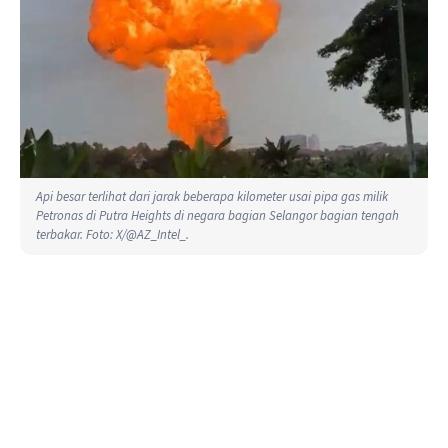
Api besar terlihat dari jarak beberapa kilometer usai pipa gas milik
Petronas di Putra Heights di negara bagian Selangor bagian tengah
terbakar. Foto: X/@AZ_Intel_.