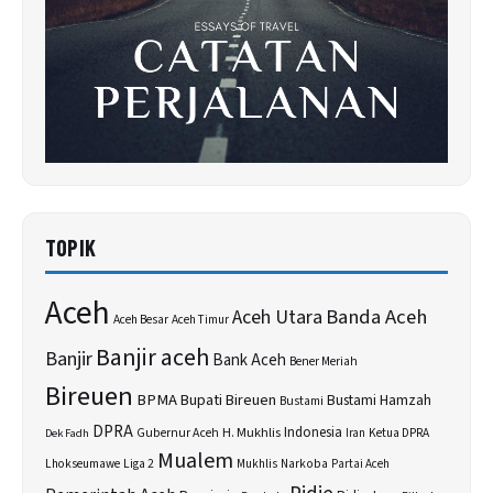
TOPIK
Aceh
Banda Aceh
Aceh Utara
Aceh Besar
Aceh Timur
Banjir aceh
Banjir
Bank Aceh
Bener Meriah
Bireuen
BPMA
Bupati Bireuen
Bustami Hamzah
Bustami
DPRA
H. Mukhlis
Indonesia
Gubernur Aceh
Ketua DPRA
Dek Fadh
Iran
Mualem
Lhokseumawe
Liga 2
Narkoba
Mukhlis
Partai Aceh