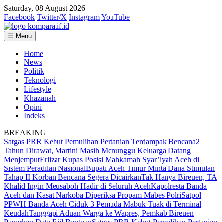
Saturday, 08 August 2026
Facebook
Twitter/X
Instagram
YouTube
☰ Menu
Home
News
Politik
Teknologi
Lifestyle
Khazanah
Opini
Indeks
BREAKING
Satgas PRR Kebut Pemulihan Pertanian Terdampak Bencana
2
Tahun Dirawat, Martini Masih Menunggu Keluarga Datang
Menjemput
Erlizar Kupas Posisi Mahkamah Syar’iyah Aceh di
Sistem Peradilan Nasional
Bupati Aceh Timur Minta Dana Stimulan
Tahap II Korban Bencana Segera Dicairkan
Tak Hanya Bireuen, TA
Khalid Ingin Meusaboh Hadir di Seluruh Aceh
Kapolresta Banda
Aceh dan Kasat Narkoba Diperiksa Propam Mabes Polri
Satpol
PPWH Banda Aceh Ciduk 3 Pemuda Mabuk Tuak di Terminal
Keudah
Tanggapi Aduan Warga ke Wapres, Pemkab Bireuen
Paparkan Data Riil Bantuan
Satgas PRR Kebut Pemulihan Pertanian