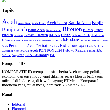
Topik
Aceh
Banda Aceh
Aceh Utara
Banjir
Aceh Besar
Aceh Timur
Bireuen
Banjir aceh
Bank Aceh
BPMA
Bupati
Bener Meriah
Bireuen
DPRA
Bustami Hamzah
H. Mukhlis
Bustami
Gubernur Aceh
Dek Fadh
Mualem
Indonesia
Iran
Ketua DPRA
Lhokseumawe
Liga 2
Mukhlis
Narkoba
Partai
Pidie
Pemerintah Aceh
Persiraja
Pidie Jaya
Aceh
Peudada
Pilkada Aceh
Pj
Polda Aceh
PON
PON 2024
Prabowo
Ramadan
Sabu
Gubernur Aceh
Sabang
UIN Ar-Raniry
Safrizal
Satgas PRR
Usk
Komparatif.ID
KOMPARATIF.ID merupakan situs berita Aceh tentang politik,
ekonomi, dan gaya hidup yang dikemas secara khusus bagi kaum
milenial di Indonesia, di bawah payung PT Media Komparatif
Indonesia yang mulai mengudara pada 23 Maret 2022
Kanal
Editorial
Ekonomi