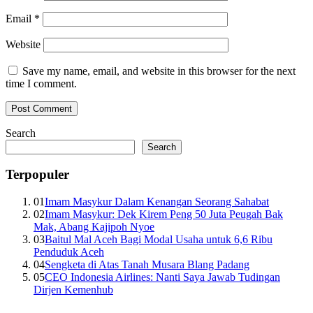
Email
*
Website
Save my name, email, and website in this browser for the next
time I comment.
Search
Search
Terpopuler
01
Imam Masykur Dalam Kenangan Seorang Sahabat
02
Imam Masykur: Dek Kirem Peng 50 Juta Peugah Bak
Mak, Abang Kajipoh Nyoe
03
Baitul Mal Aceh Bagi Modal Usaha untuk 6,6 Ribu
Penduduk Aceh
04
Sengketa di Atas Tanah Musara Blang Padang
05
CEO Indonesia Airlines: Nanti Saya Jawab Tudingan
Dirjen Kemenhub