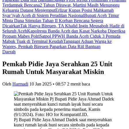
Terdampak Bencana
2 Tahun Dirawat, Martini Masih Menunggu
Keluarga Datang Menjemput
Erlizar Kupas Posisi Mahkamah
Syar’iyah Aceh di Sistem Peradilan Nasional
Bupati Aceh Timur
Minta Dana Stimulan Tahap II Korban Bencana Segera
Dicairkan
Tak Hanya Bireuen, TA Khalid Ingin Meusaboh Hadir di
Seluruh Aceh
Kapolresta Banda Aceh dan Kasat Narkoba Diperiksa
Propam Mabes Polri
Satpol PPWH Banda Aceh Ciduk 3 Pemuda
Mabuk Tuak di Terminal Keudah
Tanggapi Aduan Warga ke
Wapres, Pemkab Bireuen Paparkan Data Riil Bantuan
Daerah
Pemkab Pidie Jaya Serahkan 25 Unit
Rumah Untuk Masyarakat Miskin
Oleh
Harmadi
10 Jan 2025 • 08:57
2 menit baca
Pj Bupati Pidie Jaya Ahmad Dadek saat menyerahkan
kunci rumah layak huni secara simbolis pada kepada