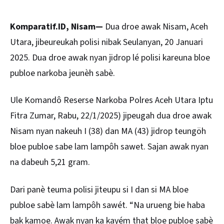
Komparatif.ID, Nisam—
Dua droe awak Nisam,
Aceh
Utara, jibeureukah polisi nibak Seulanyan, 20 Januari
2025. Dua droe awak nyan jidrop lé polisi kareuna bloe
publoe narkoba jeunèh sabè.
Ule Komandô Reserse
Narkoba
Polres Aceh Utara Iptu
Fitra Zumar, Rabu, 22/1/2025) jipeugah dua droe awak
Nisam nyan nakeuh I (38) dan MA (43) jidrop teungöh
bloe publoe sabe lam lampôh sawet. Sajan awak nyan
na dabeuh 5,21 gram.
Dari panè teuma polisi jiteupu si I dan si MA bloe
publoe sabè lam lampôh sawét. “Na urueng bie haba
bak kamoe. Awak nyan ka kayém that bloe publoe sabè