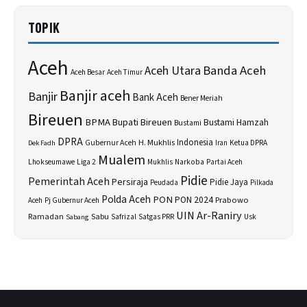
TOPIK
Aceh
Banda Aceh
Aceh Utara
Aceh Besar
Aceh Timur
Banjir aceh
Banjir
Bank Aceh
Bener Meriah
Bireuen
BPMA
Bupati Bireuen
Bustami Hamzah
Bustami
DPRA
H. Mukhlis
Indonesia
Gubernur Aceh
Ketua DPRA
Dek Fadh
Iran
Mualem
Lhokseumawe
Liga 2
Narkoba
Mukhlis
Partai Aceh
Pidie
Pemerintah Aceh
Persiraja
Pidie Jaya
Peudada
Pilkada
Polda Aceh
PON
PON 2024
Prabowo
Aceh
Pj Gubernur Aceh
UIN Ar-Raniry
Sabu
Ramadan
Safrizal
Usk
Sabang
Satgas PRR