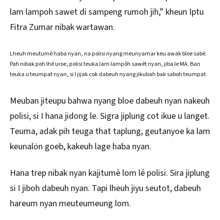
lam lampoh sawet di sampeng rumoh jih,” kheun Iptu
Fitra Zumar nibak wartawan.
Lheuh meutumè haba nyan, na polisi nyang meunyamar keu awak bloe sabè.
Pah nibak poh lhè uroe, polisi teuka lam lampôh sawét nyan, jiba le MA. Ban
teuka u teumpat nyan, si I jijak cok dabeuh nyang jikubah bak saboh teumpat.
Meuban jiteupu bahwa nyang bloe dabeuh nyan nakeuh
polisi, si I hana jidong le. Sigra jiplung cot ikue u langet.
Teuma, adak pih teuga that taplung, geutanyoe ka lam
keunalön goeb, kakeuh lage haba nyan.
Hana trep nibak nyan kajitumè lom lé polisi. Sira jiplung
si I jiboh dabeuh nyan. Tapi lheuh jiyu seutot, dabeuh
hareum nyan meuteumeung lom.