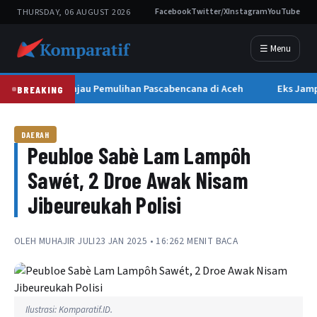
THURSDAY, 06 AUGUST 2026
Facebook
Twitter/X
Instagram
YouTube
☰ Menu
apres Gibran Tinjau Pemulihan Pascabencana di Aceh
Eks Jamp
BREAKING
DAERAH
Peubloe Sabè Lam Lampôh
Sawét, 2 Droe Awak Nisam
Jibeureukah Polisi
OLEH
MUHAJIR JULI
23 JAN 2025 • 16:26
2 MENIT BACA
Ilustrasi: Komparatif.ID.