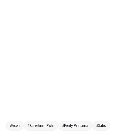
#Aceh
#Bareskrim Polri
#Fredy Pratama
#Sabu