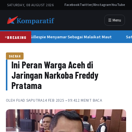
SATURDAY, 08 AUGUST 2026
Facebook
Twitter/X
Instagram
YouTube
☰ Menu
Leon Gillespie Menyamar Sebagai Malaikat Maut
Sat
BREAKING
DAERAH
Ini Peran Warga Aceh di
Jaringan Narkoba Freddy
Pratama
OLEH
FUAD SAPUTRA
14 FEB 2025 • 09:41
2 MENIT BACA