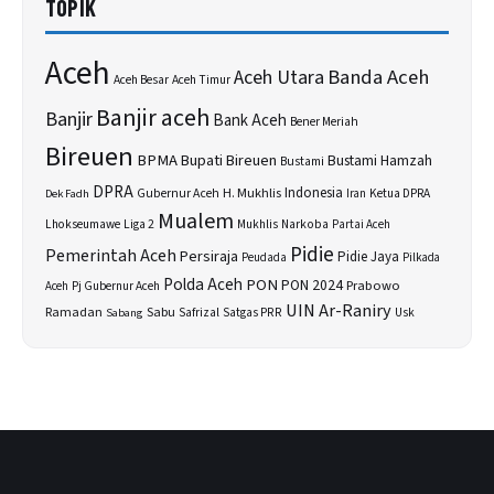
TOPIK
Aceh
Banda Aceh
Aceh Utara
Aceh Besar
Aceh Timur
Banjir aceh
Banjir
Bank Aceh
Bener Meriah
Bireuen
BPMA
Bupati Bireuen
Bustami Hamzah
Bustami
DPRA
H. Mukhlis
Indonesia
Gubernur Aceh
Ketua DPRA
Dek Fadh
Iran
Mualem
Lhokseumawe
Liga 2
Narkoba
Mukhlis
Partai Aceh
Pidie
Pemerintah Aceh
Persiraja
Pidie Jaya
Peudada
Pilkada
Polda Aceh
PON
PON 2024
Prabowo
Aceh
Pj Gubernur Aceh
UIN Ar-Raniry
Sabu
Ramadan
Safrizal
Satgas PRR
Usk
Sabang