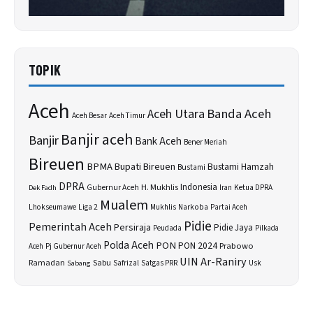
TOPIK
Aceh
Banda Aceh
Aceh Utara
Aceh Besar
Aceh Timur
Banjir aceh
Banjir
Bank Aceh
Bener Meriah
Bireuen
BPMA
Bupati Bireuen
Bustami Hamzah
Bustami
DPRA
H. Mukhlis
Indonesia
Gubernur Aceh
Ketua DPRA
Dek Fadh
Iran
Mualem
Lhokseumawe
Liga 2
Narkoba
Mukhlis
Partai Aceh
Pidie
Pemerintah Aceh
Persiraja
Pidie Jaya
Peudada
Pilkada
Polda Aceh
PON
PON 2024
Prabowo
Aceh
Pj Gubernur Aceh
UIN Ar-Raniry
Sabu
Ramadan
Safrizal
Satgas PRR
Usk
Sabang