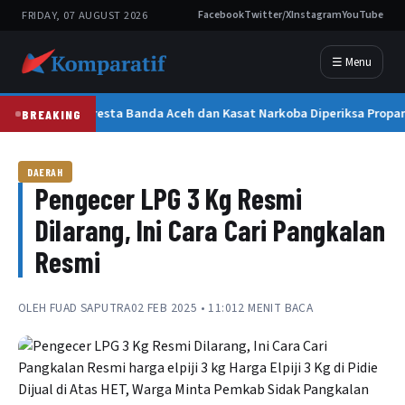
FRIDAY, 07 AUGUST 2026
Facebook
Twitter/X
Instagram
YouTube
☰ Menu
Kapolresta Banda Aceh dan Kasat Narkoba Diperiksa Propam
BREAKING
DAERAH
Pengecer LPG 3 Kg Resmi
Dilarang, Ini Cara Cari Pangkalan
Resmi
OLEH
FUAD SAPUTRA
02 FEB 2025 • 11:01
2 MENIT BACA