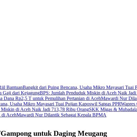
iil Bantuan
Bangkit dari Puing Bencana, Usaha Mikro Mayasari Tuai 
a Gaji dari Kejagung
BPS: Jumlah Penduduk Miskin di Aceh Naik Jadi
 Dana Rp2,5 T untuk Pemulihan Pertanian di Aceh
Mawardi Nur Dila
cana, Usaha Mikro Mayasari Tuai Pujian Kaposwil Satgas PPR
Wapres 
Miskin di Aceh Naik Jadi 713,78 Ribu Orang
SKK Migas & Mubadala 
 di Aceh
Mawardi Nur Dilantik Sebagai Kepala BPMA
a/Gampong untuk Daging Meugang