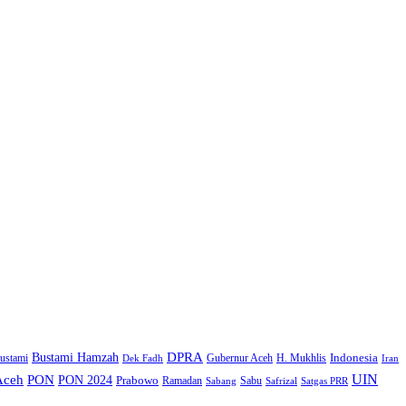
DPRA
Bustami Hamzah
H. Mukhlis
Indonesia
ustami
Gubernur Aceh
Iran
Dek Fadh
UIN
Aceh
PON
PON 2024
Prabowo
Ramadan
Sabu
Safrizal
Satgas PRR
Sabang