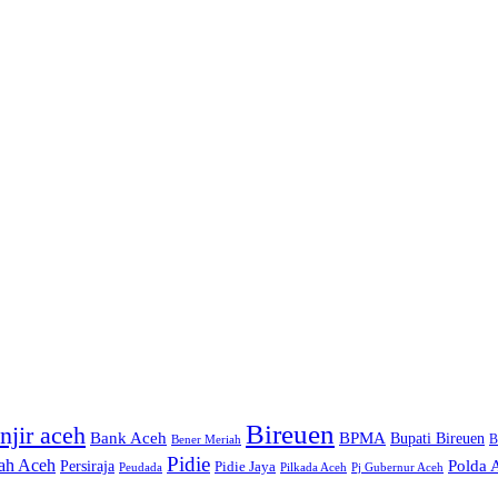
Bireuen
njir aceh
Bank Aceh
BPMA
Bupati Bireuen
Bener Meriah
B
Pidie
ah Aceh
Persiraja
Polda 
Pidie Jaya
Peudada
Pilkada Aceh
Pj Gubernur Aceh