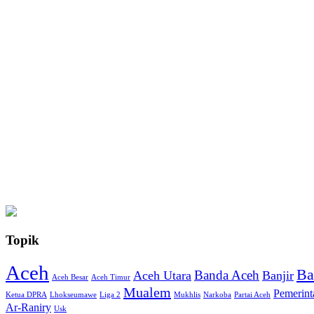
Topik
Aceh
Ba
Banda Aceh
Aceh Utara
Banjir
Aceh Besar
Aceh Timur
Mualem
Pemerint
Ketua DPRA
Lhokseumawe
Liga 2
Mukhlis
Narkoba
Partai Aceh
Ar-Raniry
Usk