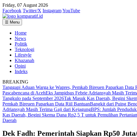
Friday, 07 August 2026
Facebook
Twitter/X
Instagram
YouTube
☰ Menu
Home
News
Politik
Teknologi
Lifestyle
Khazanah
Opini
Indeks
BREAKING
Tanggapi Aduan Warga ke Wapres, Pemkab Bireuen Paparkan Data R
Pascabencana di Aceh
Eks Jampidsus Febrie Adriansyah Masih Terim
Tangkulo pada September 2026
Tak Masuk Kas Daerah, Begini Skema
Pemkab Bireuen Paparkan Data Riil Bantuan
Bangkit dari Puing Ben
Adriansyah Masih Terima Gaji dari Kejagung
BPS: Jumlah Penduduk 
Kas Daerah, Begini Skema Dana Rp2,5 T untuk Pemulihan Pertanian
Daerah
Dek Fadh: Pemerintah Siapkan Rp50 Jut