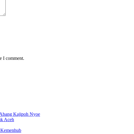
me I comment.
 Abang Kajipoh Nyoe
uk Aceh
en Kemenhub