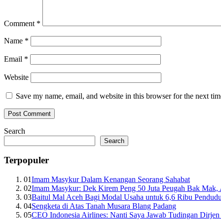
Comment
*
Name
*
Email
*
Website
Save my name, email, and website in this browser for the next ti
Search
Search
Terpopuler
01
Imam Masykur Dalam Kenangan Seorang Sahabat
02
Imam Masykur: Dek Kirem Peng 50 Juta Peugah Bak Mak,
03
Baitul Mal Aceh Bagi Modal Usaha untuk 6,6 Ribu Pendud
04
Sengketa di Atas Tanah Musara Blang Padang
05
CEO Indonesia Airlines: Nanti Saya Jawab Tudingan Dirj