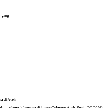
na di Aceh
kat terdampak bencana di kantor Gubernur Aceh, Senin (9/2/2026).