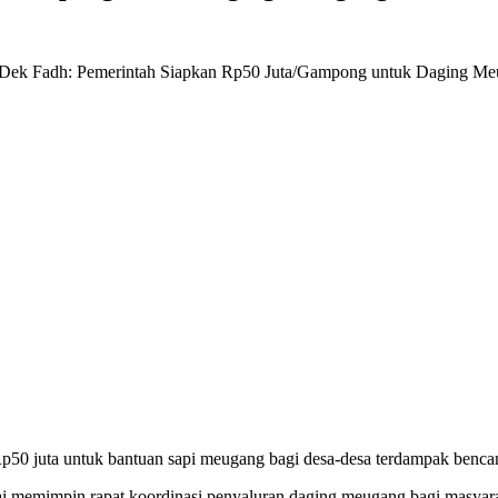
p50 juta untuk bantuan sapi meugang bagi desa-desa terdampak benca
ai memimpin rapat koordinasi penyaluran daging meugang bagi masyara