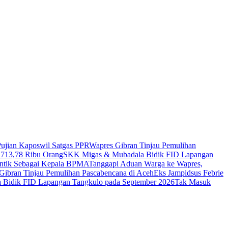
Pujian Kaposwil Satgas PPR
Wapres Gibran Tinjau Pemulihan
 713,78 Ribu Orang
SKK Migas & Mubadala Bidik FID Lapangan
ntik Sebagai Kepala BPMA
Tanggapi Aduan Warga ke Wapres,
Gibran Tinjau Pemulihan Pascabencana di Aceh
Eks Jampidsus Febrie
Bidik FID Lapangan Tangkulo pada September 2026
Tak Masuk