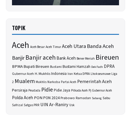
TOPIK
Aceh
Banda Aceh
Aceh Utara
Aceh Besar
Aceh Timur
Bireuen
Banjir aceh
Banjir
Bank Aceh
Bener Meriah
BPMA
Bupati Bireuen
DPRA
Bustami Hamzah
Bustami
Dek Fadh
H. Mukhlis
Indonesia
Gubernur Aceh
Ketua DPRA
Lhokseumawe
Liga
Iran
Mualem
Pemerintah Aceh
2
Narkoba
Mukhlis
Partai Aceh
Pidie
Persiraja
Pidie Jaya
Peudada
Pilkada Aceh
Pj Gubernur Aceh
Polda Aceh
PON
PON 2024
Prabowo
Sabu
Ramadan
Sabang
UIN Ar-Raniry
Safrizal
Satgas PRR
Usk