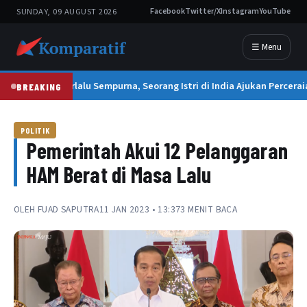
SUNDAY, 09 AUGUST 2026
Facebook
Twitter/X
Instagram
YouTube
☰ Menu
Suami Terlalu Sempurna, Seorang Istri di India Ajukan Percerai
BREAKING
POLITIK
Pemerintah Akui 12 Pelanggaran
HAM Berat di Masa Lalu
OLEH
FUAD SAPUTRA
11 JAN 2023 • 13:37
3 MENIT BACA