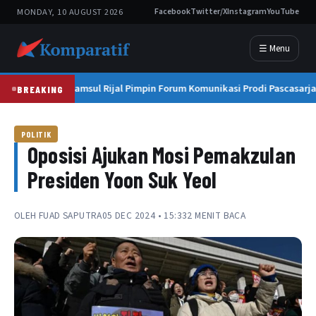
MONDAY, 10 AUGUST 2026
Facebook
Twitter/X
Instagram
YouTube
☰ Menu
Prof. Syamsul Rijal Pimpin Forum Komunikasi Prodi Pascasarja
BREAKING
POLITIK
Oposisi Ajukan Mosi Pemakzulan
Presiden Yoon Suk Yeol
OLEH
FUAD SAPUTRA
05 DEC 2024 • 15:33
2 MENIT BACA