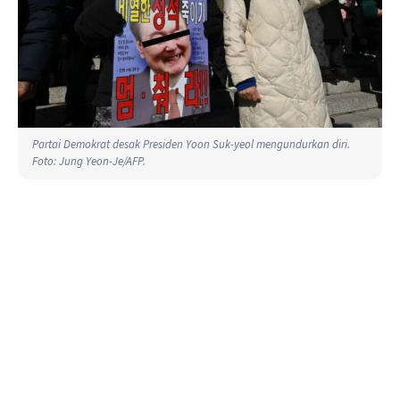
Partai Demokrat desak Presiden Yoon Suk-yeol mengundurkan diri.
Foto: Jung Yeon-Je/AFP.