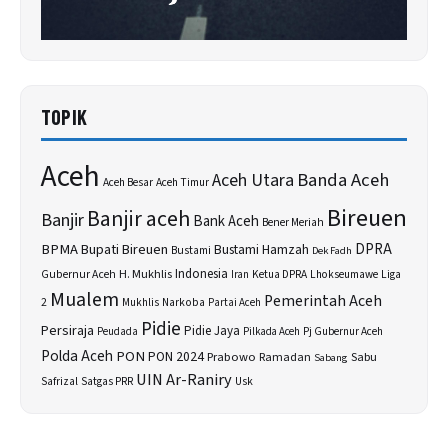
TOPIK
Aceh
Banda Aceh
Aceh Utara
Aceh Besar
Aceh Timur
Bireuen
Banjir aceh
Banjir
Bank Aceh
Bener Meriah
BPMA
Bupati Bireuen
DPRA
Bustami Hamzah
Bustami
Dek Fadh
H. Mukhlis
Indonesia
Gubernur Aceh
Ketua DPRA
Lhokseumawe
Liga
Iran
Mualem
Pemerintah Aceh
2
Narkoba
Mukhlis
Partai Aceh
Pidie
Persiraja
Pidie Jaya
Peudada
Pilkada Aceh
Pj Gubernur Aceh
Polda Aceh
PON
PON 2024
Prabowo
Sabu
Ramadan
Sabang
UIN Ar-Raniry
Safrizal
Satgas PRR
Usk