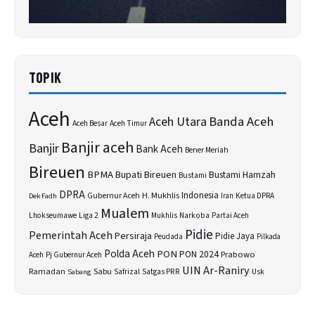
TOPIK
Aceh
Banda Aceh
Aceh Utara
Aceh Besar
Aceh Timur
Banjir aceh
Banjir
Bank Aceh
Bener Meriah
Bireuen
BPMA
Bupati Bireuen
Bustami Hamzah
Bustami
DPRA
H. Mukhlis
Indonesia
Gubernur Aceh
Ketua DPRA
Dek Fadh
Iran
Mualem
Lhokseumawe
Liga 2
Narkoba
Mukhlis
Partai Aceh
Pidie
Pemerintah Aceh
Persiraja
Pidie Jaya
Peudada
Pilkada
Polda Aceh
PON
PON 2024
Prabowo
Aceh
Pj Gubernur Aceh
UIN Ar-Raniry
Sabu
Ramadan
Safrizal
Satgas PRR
Usk
Sabang