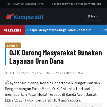
SATURDAY, 08 AUGUST 2026
Facebook
Twitter/X
Instagram
YouTube
☰ Menu
Leon Gillespie Menyamar Sebagai Malaikat Maut
Sat
BREAKING
EKONOMI
OJK Dorong Masyarakat Gunakan
Layanan Urun Dana
OLEH
FUAD SAPUTRA
22 SEP 2023 • 22:22
3 MENIT BACA