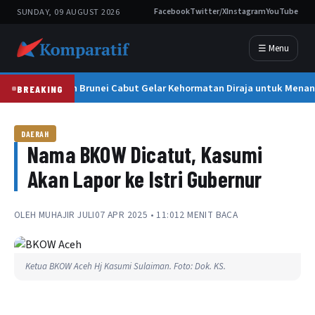
SUNDAY, 09 AUGUST 2026
Facebook
Twitter/X
Instagram
YouTube
☰ Menu
Sultan Brunei Cabut Gelar Kehormatan Diraja untuk Mena
BREAKING
DAERAH
Nama BKOW Dicatut, Kasumi
Akan Lapor ke Istri Gubernur
OLEH
MUHAJIR JULI
07 APR 2025 • 11:01
2 MENIT BACA
Ketua BKOW Aceh Hj Kasumi Sulaiman. Foto: Dok. KS.