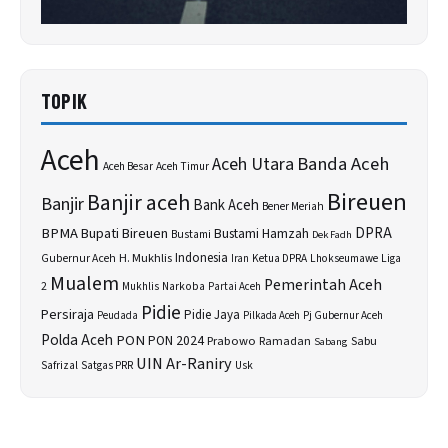
TOPIK
Aceh
Banda Aceh
Aceh Utara
Aceh Besar
Aceh Timur
Bireuen
Banjir aceh
Banjir
Bank Aceh
Bener Meriah
BPMA
Bupati Bireuen
DPRA
Bustami Hamzah
Bustami
Dek Fadh
H. Mukhlis
Indonesia
Gubernur Aceh
Ketua DPRA
Lhokseumawe
Liga
Iran
Mualem
Pemerintah Aceh
2
Narkoba
Mukhlis
Partai Aceh
Pidie
Persiraja
Pidie Jaya
Peudada
Pilkada Aceh
Pj Gubernur Aceh
Polda Aceh
PON
PON 2024
Prabowo
Sabu
Ramadan
Sabang
UIN Ar-Raniry
Safrizal
Satgas PRR
Usk