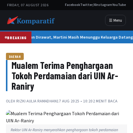
FRIDAY, 07 AUGUST 2026
Facebook
Twitter/X
Instagram
YouTube
☰ Menu
2 Tahun Dirawat, Martini Masih Menunggu Keluarga Datan
BREAKING
DAERAH
Mualem Terima Penghargaan
Tokoh Perdamaian dari UIN Ar-
Raniry
OLEH
RIZKI AULIA RAMADHAN
17 AUG 2025 • 10:20
2 MENIT BACA
Rektor UIN Ar-Raniry menyerahkan penghargaan tokoh perdamaian