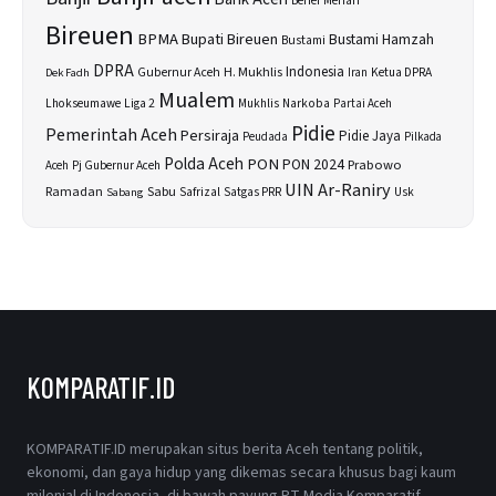
Bener Meriah
Bireuen
BPMA
Bupati Bireuen
Bustami Hamzah
Bustami
DPRA
H. Mukhlis
Indonesia
Gubernur Aceh
Ketua DPRA
Dek Fadh
Iran
Mualem
Lhokseumawe
Liga 2
Narkoba
Mukhlis
Partai Aceh
Pidie
Pemerintah Aceh
Persiraja
Pidie Jaya
Peudada
Pilkada
Polda Aceh
PON
PON 2024
Prabowo
Aceh
Pj Gubernur Aceh
UIN Ar-Raniry
Sabu
Ramadan
Safrizal
Satgas PRR
Usk
Sabang
KOMPARATIF.ID
KOMPARATIF.ID merupakan situs berita Aceh tentang politik,
ekonomi, dan gaya hidup yang dikemas secara khusus bagi kaum
milenial di Indonesia, di bawah payung PT Media Komparatif