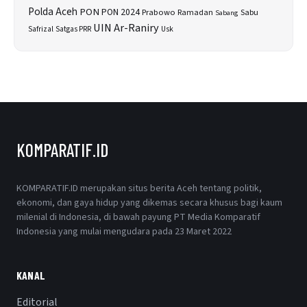
Polda Aceh
PON
PON 2024
Prabowo
Sabu
Ramadan
Sabang
UIN Ar-Raniry
Safrizal
Satgas PRR
Usk
KOMPARATIF.ID
KOMPARATIF.ID merupakan situs berita Aceh tentang politik,
ekonomi, dan gaya hidup yang dikemas secara khusus bagi kaum
milenial di Indonesia, di bawah payung PT Media Komparatif
Indonesia yang mulai mengudara pada 23 Maret 2022
KANAL
Editorial