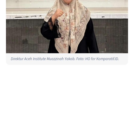
Direktur Aceh Institute Muazzinah Yakob. Foto: HO for Komparatif.ID.