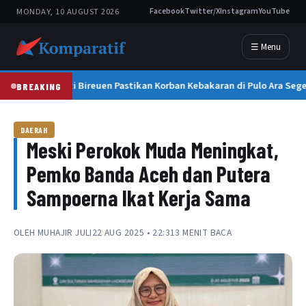
MONDAY, 10 AUGUST 2026
Facebook
Twitter/X
Instagram
YouTube
☰ Menu
Bupati Bireuen Pastikan Korban Kebakaran di Pulo Ara Seg
BREAKING
DAERAH
Meski Perokok Muda Meningkat,
Pemko Banda Aceh dan Putera
Sampoerna Ikat Kerja Sama
OLEH
MUHAJIR JULI
22 AUG 2025 • 22:31
3 MENIT BACA