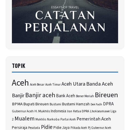
TOPIK
Aceh
Banda Aceh
Aceh Utara
Aceh Besar
Aceh Timur
Bireuen
Banjir aceh
Banjir
Bank Aceh
Bener Meriah
BPMA
Bupati Bireuen
DPRA
Bustami Hamzah
Bustami
Dek Fadh
H. Mukhlis
Indonesia
Gubernur Aceh
Ketua DPRA
Lhokseumawe
Liga
Iran
Mualem
Pemerintah Aceh
2
Narkoba
Mukhlis
Partai Aceh
Pidie
Persiraja
Pidie Jaya
Peudada
Pilkada Aceh
Pj Gubernur Aceh