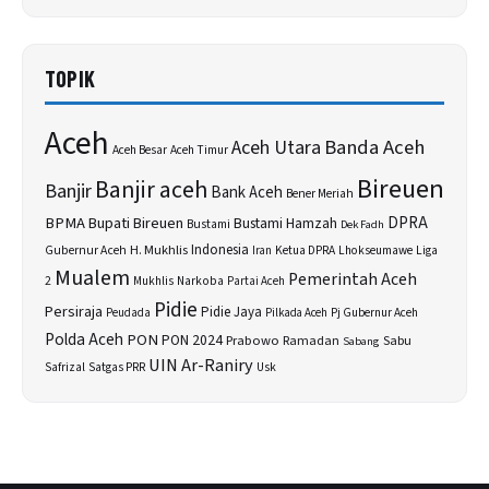
TOPIK
Aceh
Banda Aceh
Aceh Utara
Aceh Besar
Aceh Timur
Bireuen
Banjir aceh
Banjir
Bank Aceh
Bener Meriah
BPMA
Bupati Bireuen
DPRA
Bustami Hamzah
Bustami
Dek Fadh
H. Mukhlis
Indonesia
Gubernur Aceh
Ketua DPRA
Lhokseumawe
Liga
Iran
Mualem
Pemerintah Aceh
2
Narkoba
Mukhlis
Partai Aceh
Pidie
Persiraja
Pidie Jaya
Peudada
Pilkada Aceh
Pj Gubernur Aceh
Polda Aceh
PON
PON 2024
Prabowo
Sabu
Ramadan
Sabang
UIN Ar-Raniry
Safrizal
Satgas PRR
Usk