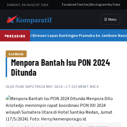
SUNDAY, 09 AUGUST 2026
Facebook
Twitter/X
Instagram
YouTube
☰ Menu
Bupati Bireuen Lepas Kontingen Pramuka ke Jambore Nasion
BREAKING
OLAHRAGA
Menpora Bantah Isu PON 2024
Ditunda
OLEH
FUAD SAPUTRA
18 MAY 2024 • 17:23
2 MENIT BACA