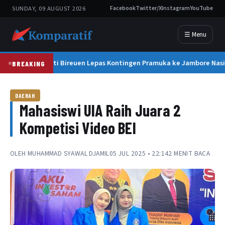
SUNDAY, 09 AUGUST 2026
Facebook
Twitter/X
Instagram
YouTube
☰ Menu
Bupati Bireuen Lepas Kontingen Pramuka ke Jambore Nasio
BREAKING
DAERAH
Mahasiswi UIA Raih Juara 2
Kompetisi Video BEI
OLEH
MUHAMMAD SYAWAL DJAMIL
05 JUL 2025 • 22:14
2 MENIT BACA