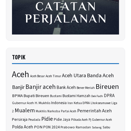
TOPIK
Aceh
Banda Aceh
Aceh Utara
Aceh Besar
Aceh Timur
Bireuen
Banjir aceh
Banjir
Bank Aceh
Bener Meriah
BPMA
Bupati Bireuen
DPRA
Bustami Hamzah
Bustami
Dek Fadh
H. Mukhlis
Indonesia
Gubernur Aceh
Ketua DPRA
Lhokseumawe
Liga
Iran
Mualem
Pemerintah Aceh
2
Narkoba
Mukhlis
Partai Aceh
Pidie
Persiraja
Pidie Jaya
Peudada
Pilkada Aceh
Pj Gubernur Aceh
Polda Aceh
PON
PON 2024
Prabowo
Sabu
Ramadan
Sabang