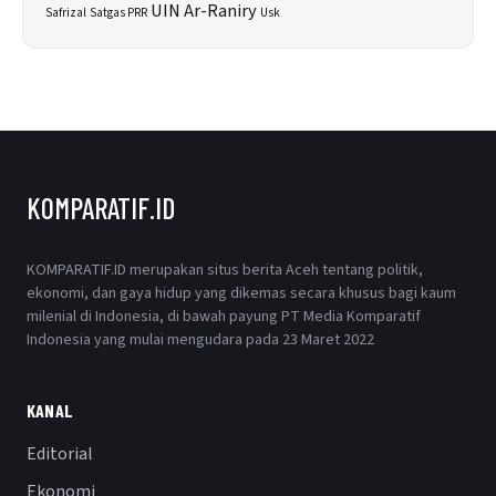
UIN Ar-Raniry
Safrizal
Satgas PRR
Usk
KOMPARATIF.ID
KOMPARATIF.ID merupakan situs berita Aceh tentang politik,
ekonomi, dan gaya hidup yang dikemas secara khusus bagi kaum
milenial di Indonesia, di bawah payung PT Media Komparatif
Indonesia yang mulai mengudara pada 23 Maret 2022
KANAL
Editorial
Ekonomi