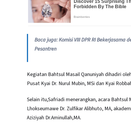
Baca juga:
Komisi VIII DPR RI Bekerjasama
Pesantren
Kegiatan Bahtsul Masail Qanuniyah dihadiri ole
Pusat Kyai Dr. Nurul Mubin, MSi dan Kyai Robba
Selain itu,Safriadi menerangkan, acara Bahtsul Ma
Lhokseumawe Dr. Zulfikar Alibhuto, MA, akademis
Aziziyah Dr.Aminullah,MA.