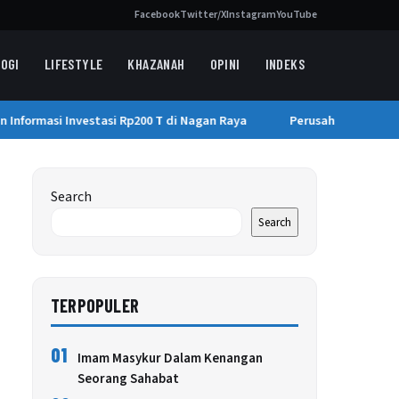
Facebook
Twitter/X
Instagram
YouTube
OGI
LIFESTYLE
KHAZANAH
OPINI
INDEKS
formasi Investasi Rp200 T di Nagan Raya
Perusahaan AI Borong
Search
Search
TERPOPULER
01
Imam Masykur Dalam Kenangan
Seorang Sahabat