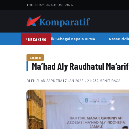
THURSDAY, 06 AUGUST 2026
Mawardi Nur Dilantik Sebagai Kepala BPMA
Nasaruddin 
BREAKING
DAERAH
Ma’had Aly Raudhatul Ma’ari
OLEH
FUAD SAPUTRA
17 JAN 2023 • 21:25
2 MENIT BACA