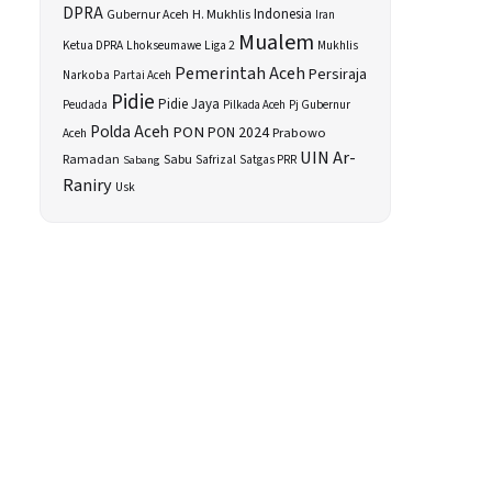
DPRA
H. Mukhlis
Indonesia
Gubernur Aceh
Iran
Mualem
Ketua DPRA
Lhokseumawe
Liga 2
Mukhlis
Pemerintah Aceh
Persiraja
Narkoba
Partai Aceh
Pidie
Pidie Jaya
Peudada
Pilkada Aceh
Pj Gubernur
Polda Aceh
PON
PON 2024
Prabowo
Aceh
UIN Ar-
Sabu
Ramadan
Safrizal
Sabang
Satgas PRR
Raniry
Usk