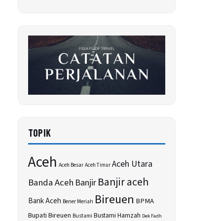
TOPIK
Aceh
Aceh Utara
Aceh Besar
Aceh Timur
Banjir aceh
Banda Aceh
Banjir
Bireuen
Bank Aceh
BPMA
Bener Meriah
Bupati Bireuen
Bustami Hamzah
Bustami
Dek Fadh