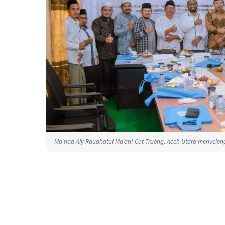
Ma’had Aly Raudhatul Ma’arif Cot Trueng, Aceh Utara menyeleng