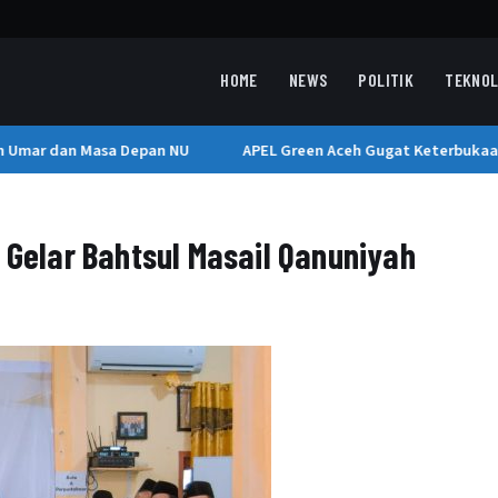
HOME
NEWS
POLITIK
TEKNOL
Umar dan Masa Depan NU
APEL Green Aceh Gugat Keterbukaan In
f Gelar Bahtsul Masail Qanuniyah